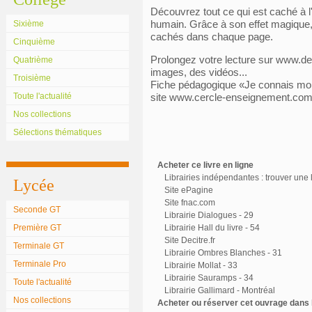
Découvrez tout ce qui est caché à l
humain. Grâce à son effet magique, la
Sixième
cachés dans chaque page.
Cinquième
Prolongez votre lecture sur www.de
Quatrième
images, des vidéos...
Troisième
Fiche pédagogique «Je connais mon 
Toute l'actualité
site www.cercle-enseignement.com
Nos collections
Sélections thématiques
Acheter ce livre en ligne
Librairies indépendantes : trouver une l
Lycée
Site ePagine
Site fnac.com
Seconde GT
Librairie Dialogues - 29
Première GT
Librairie Hall du livre - 54
Site Decitre.fr
Terminale GT
Librairie Ombres Blanches - 31
Terminale Pro
Librairie Mollat - 33
Librairie Sauramps - 34
Toute l'actualité
Librairie Gallimard - Montréal
Nos collections
Acheter ou réserver cet ouvrage dans l