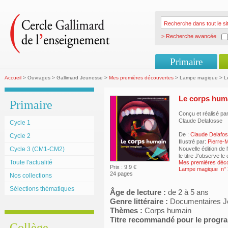
> Recherche avancée
Primaire
Accueil
> Ouvrages > Gallimard Jeunesse >
Mes premières découvertes
> Lampe magique > Le
Le corps hum
Primaire
Conçu et réalisé pa
Claude Delafosse
Cycle 1
De :
Claude Delafo
Cycle 2
Illustré par:
Pierre-M
Cycle 3 (CM1-CM2)
Nouvelle édition de
le titre J'observe l
Toute l'actualité
Mes premières déc
Prix : 9.9 €
Lampe magique n° 
24 pages
Nos collections
Sélections thématiques
Âge de lecture :
de 2 à 5 ans
Genre littéraire :
Documentaires J
Thèmes :
Corps humain
Titre recommandé pour le prog
Collège