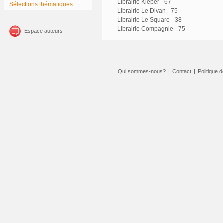
Librairie Kléber - 67
Sélections thématiques
Librairie Le Divan - 75
Librairie Le Square - 38
Librairie Compagnie - 75
Espace auteurs
Qui sommes-nous?
|
Contact
|
Politique d