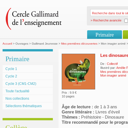
> Recherche avancée
Primaire
Accueil
> Ouvrages > Gallimard Jeunesse >
Mes premières découvertes
> Mon imagier animé >
Les dinosaur
Primaire
De :
Collectif
Illustré par:
Amélie F
Cycle 1
Mes premières déc
Mon imagier animé
Cycle 2
Cycle 3 (CM1-CM2)
Toute l'actualité
Prix : 9.9 €
10 pages
Nos collections
Sélections thématiques
Âge de lecture :
de 1 à 3 ans
Genre littéraire :
Livres d'éveil
Thèmes :
Préhistoire - Dinosaure
Titre recommandé pour le prog
Collège