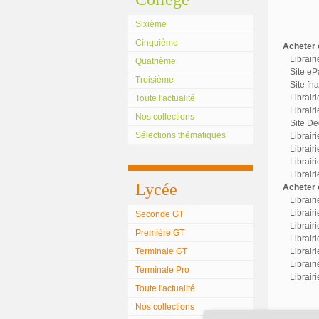
Sixième
Cinquième
Acheter c
Librair
Quatrième
Site eP
Troisième
Site fn
Librair
Toute l'actualité
Librairi
Nos collections
Site Dec
Sélections thématiques
Librair
Librairi
Librair
Librair
Lycée
Acheter o
Librair
Librairi
Seconde GT
Librair
Première GT
Librairi
Terminale GT
Librair
Librair
Terminale Pro
Librair
Toute l'actualité
Nos collections