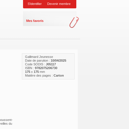
S'identifier
Devenir membre
Mes favoris
Gallimard Jeunesse
Date de parution :
10/04/2025
Code SODIS :
J05117
ISBN :
9782075206730
175
x
175
mm
Matière des pages :
Carton
poussent-
eilles du