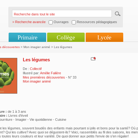
> Recherche avancée
Ouvrages
Ressources pédagogiques
Primaire
Collège
Lycée
s découvertes
> Mon imagier animé > Les légumes
Les légumes
De :
Collectif
Illustré par:
Amélie Falière
Mes premières découvertes
- N° 33
Mon imagier animé
ure :
de 1 à 3 ans
ire :
Livres d'éveil
urriture - Imagier - Vie quotidienne - Cuisine
t les légumes, souvent boudés des enfants mais pourtant si jolis et bons pour la santé? Où 
nt? Qui les cultive? Avec quoi se dégustent-ils? Voici, rassemblés au fil des saisons, les merv
toutes leurs couleurs et leur variété. De quoi donner aux petits l'envie de s'en régaler!