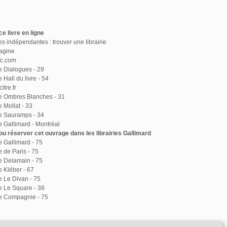
e livre en ligne
ies indépendantes : trouver une librairie
agine
ac.com
ie Dialogues - 29
e Hall du livre - 54
itre.fr
ie Ombres Blanches - 31
e Mollat - 33
ie Sauramps - 34
ie Gallimard - Montréal
u réserver cet ouvrage dans les librairies Gallimard
ie Gallimard - 75
e de Paris - 75
ie Delamain - 75
e Kléber - 67
ie Le Divan - 75
ie Le Square - 38
ie Compagnie - 75