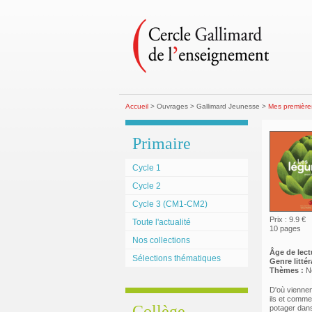
Accueil
> Ouvrages > Gallimard Jeunesse >
Mes première
Primaire
Cycle 1
Cycle 2
Cycle 3 (CM1-CM2)
Prix : 9.9 €
Toute l'actualité
10 pages
Nos collections
Âge de lect
Sélections thématiques
Genre littéra
Thèmes :
No
D'où viennen
ils et comme
Collège
potager dans 