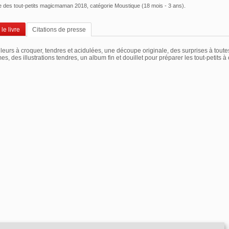
ire des tout-petits magicmaman 2018, catégorie Moustique (18 mois - 3 ans).
le livre
Citations de presse
eurs à croquer, tendres et acidulées, une découpe originale, des surprises à toute
s, des illustrations tendres, un album fin et douillet pour préparer les tout-petit