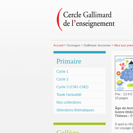
Accueil
> Ouvrages > Gallimard Jeunesse >
Mes tout premi
Primaire
Cycle 1
Cycle 2
Cycle 3 (CM1-CM2)
Prix : 13.9 €
Toute l'actualité
10 pages
Nos collections
Âge de lect
Sélections thématiques
Genre littéra
Thèmes :
Év
À quoi tu rê
Un voyage dan
Collège