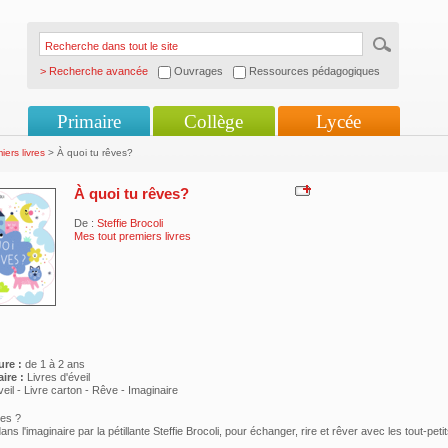
> Recherche avancée
Ouvrages
Ressources pédagogiques
Primaire
Collège
Lycée
ers livres
> À quoi tu rêves?
À quoi tu rêves?
De :
Steffie Brocoli
Mes tout premiers livres
ure :
de 1 à 2 ans
ire :
Livres d'éveil
eil - Livre carton - Rêve - Imaginaire
ves ?
s l'imaginaire par la pétillante Steffie Brocoli, pour échanger, rire et rêver avec les tout-petit