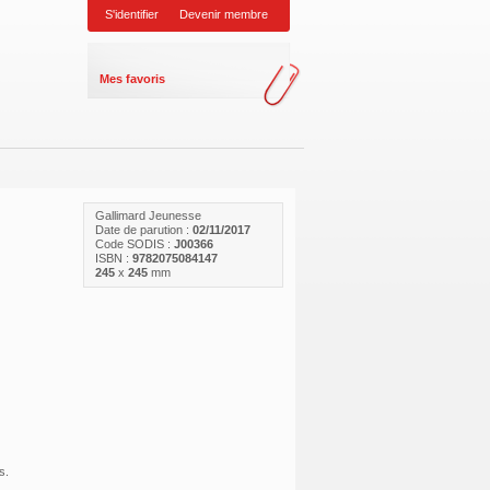
S'identifier
Devenir membre
Mes favoris
Gallimard Jeunesse
Date de parution :
02/11/2017
Code SODIS :
J00366
ISBN :
9782075084147
245
x
245
mm
s.