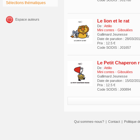
Code SODIS : J01768
Sélections thématiques
Espace auteurs
Le lion et le rat
De :
Attilio
Mini contes - Giboulées
Gallimard Jeunesse
Date de parution : 28/03/20
Prix : 12.5 €
Code SODIS : J01657
Le Petit Chaperon 
De :
Attilio
Mini contes - Giboulées
Gallimard Jeunesse
Date de parution : 15/02/20
Prix : 12.5 €
Code SODIS : J00894
Qui sommes-nous?
|
Contact
|
Politique d