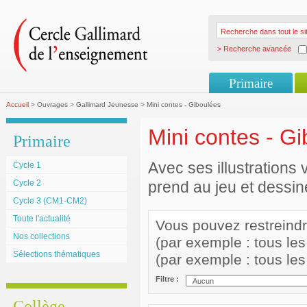
> Recherche avancée
Primaire
Accueil
> Ouvrages > Gallimard Jeunesse > Mini contes - Giboulées
Mini contes - G
Primaire
Avec ses illustrations v
Cycle 1
Cycle 2
prend au jeu et dessine
Cycle 3 (CM1-CM2)
Toute l'actualité
Vous pouvez restreindre 
Nos collections
(par exemple : tous le
Sélections thématiques
(par exemple : tous le
Filtre :
Collège