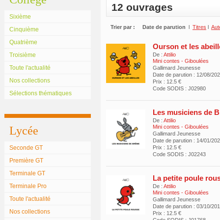
12 ouvrages
Sixième
Trier par :
Date de parution
l
Titres
l
Aut
Cinquième
Quatrième
Ourson et les abeil
Troisième
De :
Attilio
Mini contes - Giboulées
Toute l'actualité
Gallimard Jeunesse
Date de parution : 12/08/20
Nos collections
Prix : 12.5 €
Code SODIS : J02980
Sélections thématiques
Les musiciens de 
De :
Attilio
Mini contes - Giboulées
Lycée
Gallimard Jeunesse
Date de parution : 14/01/20
Seconde GT
Prix : 12.5 €
Code SODIS : J02243
Première GT
Terminale GT
La petite poule rou
Terminale Pro
De :
Attilio
Mini contes - Giboulées
Toute l'actualité
Gallimard Jeunesse
Date de parution : 03/10/20
Nos collections
Prix : 12.5 €