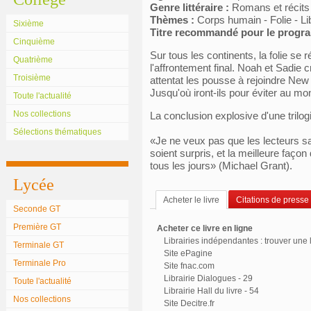
Genre littéraire :
Romans et récits
Thèmes :
Corps humain - Folie - Lib
Sixième
Titre recommandé pour le prog
Cinquième
Sur tous les continents, la folie 
Quatrième
l'affrontement final. Noah et Sadie c
Troisième
attentat les pousse à rejoindre New
Jusqu'où iront-ils pour éviter au mo
Toute l'actualité
Nos collections
La conclusion explosive d'une trilog
Sélections thématiques
«Je ne veux pas que les lecteurs sa
soient surpris, et la meilleure faç
tous les jours» (Michael Grant).
Lycée
Acheter le livre
Citations de presse
Seconde GT
Première GT
Acheter ce livre en ligne
Librairies indépendantes : trouver une l
Terminale GT
Site ePagine
Terminale Pro
Site fnac.com
Librairie Dialogues - 29
Toute l'actualité
Librairie Hall du livre - 54
Nos collections
Site Decitre.fr