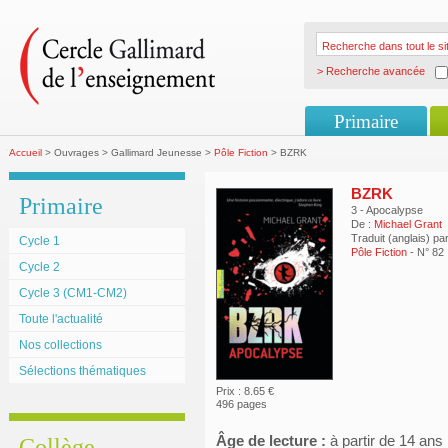
> Recherche avancée
Primaire
Accueil
> Ouvrages > Gallimard Jeunesse >
Pôle Fiction
> BZRK
BZRK
Primaire
3 - Apocalypse
De :
Michael Grant
Traduit (anglais) pa
Cycle 1
Pôle Fiction
- N° 82
Cycle 2
Cycle 3 (CM1-CM2)
Toute l'actualité
Nos collections
Sélections thématiques
Prix : 8.65 €
496 pages
Âge de lecture :
à partir de 14 ans
Collège