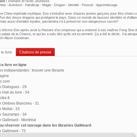
ire :
Romans et récits Jeunesse
hine - Aventure - Handicap - Magie - Dragon - Identité - Pouvoir - Apprentissage
e Chine impériale mythique, Eon s'entraîne avec d'autres jeunes garçons pour être choisi
 l'un des douze dragons qui protègent le pays. Dans ce monde de fausses identités et d'allia
 mais aussi d'amitiés loyales, parviendra-t-il à préserver son dangeureux secret?
ée d'écrire Eon après avoir lu l'histoire d'un empereur qui a ordonné à ses maîtres Feng Shui de
 palais de la Chance, et qui les a tués dès qu'ils ont eu terminé. Ça a été le déclic. J'ai attrap
rti!» Alison Goodman.
le livre
Citations de presse
e livre en ligne
ies indépendantes : trouver une librairie
agine
ac.com
ie Dialogues - 29
e Hall du livre - 54
itre.fr
ie Ombres Blanches - 31
e Mollat - 33
ie Sauramps - 34
ie Gallimard - Montréal
u réserver cet ouvrage dans les librairies Gallimard
ie Gallimard - 75
e de Paris - 75