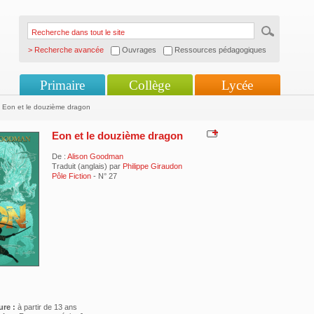
> Recherche avancée
Ouvrages
Ressources pédagogiques
Primaire
Collège
Lycée
 Eon et le douzième dragon
Eon et le douzième dragon
De :
Alison Goodman
Traduit (anglais) par
Philippe Giraudon
Pôle Fiction
- N° 27
ure :
à partir de 13 ans