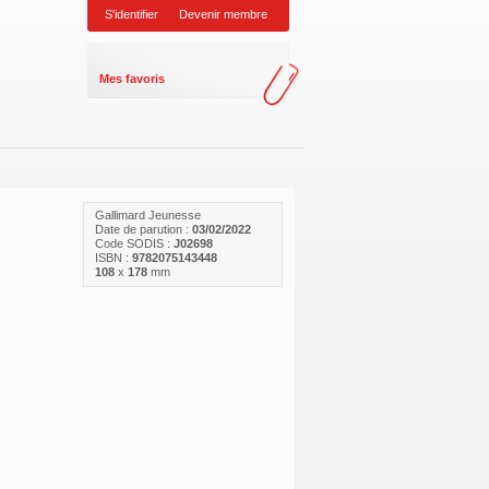
S'identifier
Devenir membre
Mes favoris
Gallimard Jeunesse
Date de parution :
03/02/2022
Code SODIS :
J02698
ISBN :
9782075143448
108
x
178
mm