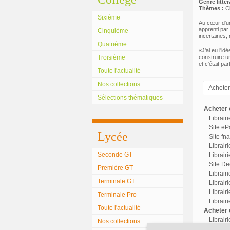
Genre littéra
Thèmes :
C
Sixième
Au cœur d'un
apprenti par
Cinquième
incertaines,
Quatrième
«J'ai eu l'id
Troisième
construire un
et c'était pa
Toute l'actualité
Nos collections
Acheter 
Sélections thématiques
Acheter c
Librair
Site eP
Lycée
Site fn
Librair
Seconde GT
Librairi
Site Dec
Première GT
Librair
Terminale GT
Librairi
Librair
Terminale Pro
Librair
Toute l'actualité
Acheter o
Librair
Nos collections
Librairi