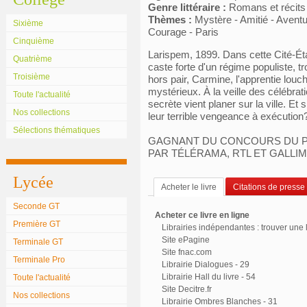
Genre littéraire :
Romans et récits
Thèmes :
Mystère - Amitié - Aventu
Sixième
Courage - Paris
Cinquième
Larispem, 1899. Dans cette Cité-Éta
Quatrième
caste forte d'un régime populiste, t
Troisième
hors pair, Carmine, l'apprentie lou
mystérieux. À la veille des célébrat
Toute l'actualité
secrète vient planer sur la ville. Et
Nos collections
leur terrible vengeance à exécution
Sélections thématiques
GAGNANT DU CONCOURS DU P
PAR TÉLÉRAMA, RTL ET GALLI
Lycée
Acheter le livre
Citations de presse
Seconde GT
Acheter ce livre en ligne
Première GT
Librairies indépendantes : trouver une l
Site ePagine
Terminale GT
Site fnac.com
Terminale Pro
Librairie Dialogues - 29
Librairie Hall du livre - 54
Toute l'actualité
Site Decitre.fr
Nos collections
Librairie Ombres Blanches - 31