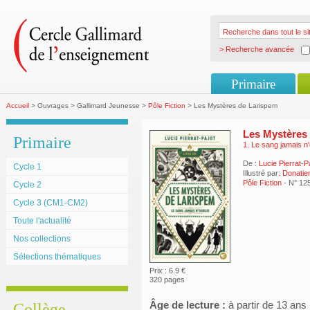
> Recherche avancée
Primaire
Accueil
> Ouvrages > Gallimard Jeunesse >
Pôle Fiction
> Les Mystères de Larispem
Les Mystères
Primaire
1. Le sang jamais n'
De :
Lucie Pierrat-P
Cycle 1
Illustré par:
Donatie
Pôle Fiction
- N° 12
Cycle 2
Cycle 3 (CM1-CM2)
Toute l'actualité
Nos collections
Sélections thématiques
Prix : 6.9 €
320 pages
Âge de lecture :
à partir de 13 ans
Collège