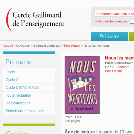
> Recherche avancée
Primaire
Accueil
> Ouvrages > Gallimard Jeunesse >
Pôle Fiction
> Nous les menteurs
Nous les men
Primaire
Édition anniversaire
De :
E. Lockhart
Pôle Fiction
Cycle 1
Cycle 2
Cycle 3 (CM1-CM2)
Toute l'actualité
Nos collections
Sélections thématiques
Prix : 11.9 €
336 pages
Âge de lecture :
à partir de 13 ans
Collège