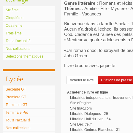
Genre littéraire :
Romans et récits
Thèmes :
Amitié - Été - Mystère -
Sixième
Famille - Vacances
Cinquième
Bienvenue dans la famille Sinclair. T
Quatrième
Aucun n'a droit à l'échec. Ils passen
Troisième
Cod. Cadence est l'aînée des petits-
«Menteurs», quatre adolescents à l'a
Toute l'actualité
Nos collections
«Un roman choc, foudroyant de beaut
John Green.
Sélections thématiques
Livre broché avec jaquette
Lycée
Acheter le livre
Citations de presse
Seconde GT
Acheter ce livre en ligne
Première GT
Librairies indépendantes : trouver une l
Site ePagine
Terminale GT
Site fnac.com
Terminale Pro
Librairie Dialogues - 29
Librairie Hall du livre - 54
Toute l'actualité
Site Decitre.fr
Nos collections
Librairie Ombres Blanches - 31