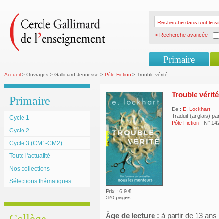
> Recherche avancée
Primaire
Accueil
> Ouvrages > Gallimard Jeunesse >
Pôle Fiction
> Trouble vérité
Trouble vérité
Primaire
De :
E. Lockhart
Traduit (anglais) pa
Cycle 1
Pôle Fiction
- N° 14
Cycle 2
Cycle 3 (CM1-CM2)
Toute l'actualité
Nos collections
Sélections thématiques
Prix : 6.9 €
320 pages
Âge de lecture :
à partir de 13 ans
Collège