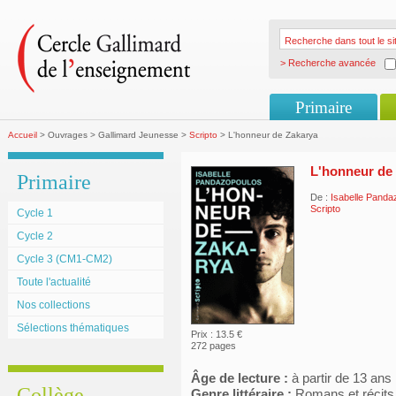
> Recherche avancée
Primaire
Accueil
> Ouvrages > Gallimard Jeunesse >
Scripto
> L'honneur de Zakarya
L'honneur de
Primaire
De :
Isabelle Panda
Scripto
Cycle 1
Cycle 2
Cycle 3 (CM1-CM2)
Toute l'actualité
Nos collections
Sélections thématiques
Prix : 13.5 €
272 pages
Âge de lecture :
à partir de 13 ans
Collège
Genre littéraire :
Romans et récits