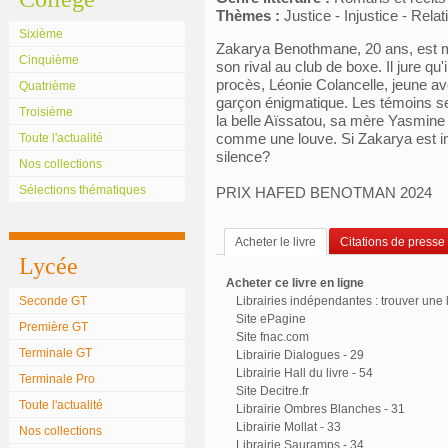
Thèmes :
Justice - Injustice - Rel
Sixième
Zakarya Benothmane, 20 ans, est 
Cinquième
son rival au club de boxe. Il jure qu'
procès, Léonie Colancelle, jeune a
Quatrième
garçon énigmatique. Les témoins se
Troisième
la belle Aïssatou, sa mère Yasmine q
comme une louve. Si Zakarya est in
Toute l'actualité
silence?
Nos collections
Sélections thématiques
PRIX HAFED BENOTMAN 2024
Acheter le livre
Citations de presse
Lycée
Acheter ce livre en ligne
Seconde GT
Librairies indépendantes : trouver une l
Site ePagine
Première GT
Site fnac.com
Terminale GT
Librairie Dialogues - 29
Librairie Hall du livre - 54
Terminale Pro
Site Decitre.fr
Toute l'actualité
Librairie Ombres Blanches - 31
Librairie Mollat - 33
Nos collections
Librairie Sauramps - 34