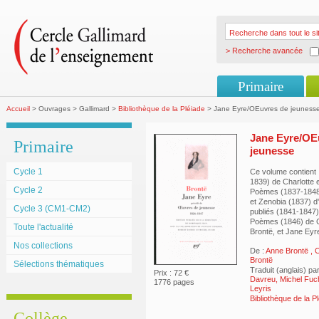
> Recherche avancée
Primaire
Accueil
> Ouvrages > Gallimard >
Bibliothèque de la Pléiade
> Jane Eyre/OEuvres de jeuness
Jane Eyre/OE
Primaire
jeunesse
Cycle 1
Ce volume contient 
1839) de Charlotte e
Cycle 2
Poèmes (1837-1848)
et Zenobia (1837) 
Cycle 3 (CM1-CM2)
publiés (1841-1847)
Poèmes (1846) de Ch
Toute l'actualité
Brontë, et Jane Eyr
Nos collections
De :
Anne Brontë
,
C
Brontë
Sélections thématiques
Traduit (anglais) pa
Prix : 72 €
Davreu, Michel Fuc
1776 pages
Leyris
Bibliothèque de la P
Collège