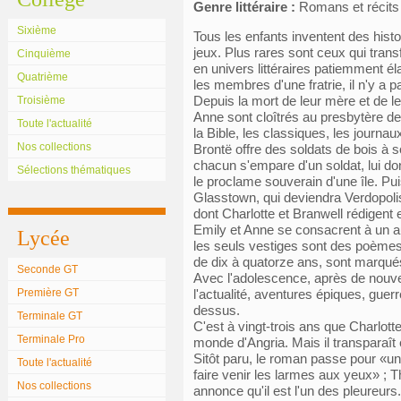
Genre littéraire :
Romans et récits
Sixième
Tous les enfants inventent des histoir
jeux. Plus rares sont ceux qui tra
Cinquième
en univers littéraires patiemment éla
Quatrième
les membres d'une fratrie, il n'y a pa
Depuis la mort de leur mère et de l
Troisième
Anne sont cloîtrés au presbytère de H
Toute l'actualité
la Bible, les classiques, les journau
Nos collections
Brontë offre des soldats de bois à s
chacun s'empare d'un soldat, lui do
Sélections thématiques
le proclame souverain d'une île. Pui
Glasstown, qui deviendra Verdopolis
dont Charlotte et Branwell rédigent 
Emily et Anne se consacrent à un a
Lycée
les seuls vestiges sont des poèmes
de dix à quatorze ans, sont marqués
Seconde GT
Avec l'adolescence, après de nouvel
Première GT
l'actualité, aventures épiques, guer
dessus.
Terminale GT
C'est à vingt-trois ans que Charlott
Terminale Pro
monde d'Angria. Mais il transparaît
Sitôt paru, le roman passe pour «un l
Toute l'actualité
faire venir les larmes aux yeux» ; T
Nos collections
annonce qu'il est l'un des pleureurs