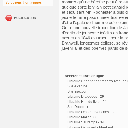
montrer qu'une héroïne peut être att
Sélections thématiques
quelque sorte le vilain petit canard
et séduisant Mr. Rochester a plus
jeune femme passionnée, tiraillée e
Espace auteurs
d'être l'égale de l'homme qu'elle aime
Outre une nouvelle traduction de J
d'écrits de jeunesse inédits en fran
sœurs en 1846 est traduit pour la pr
Branwell, longtemps éclipsé, se rév
juvenilia, et des poèmes parus de s
Acheter ce livre en ligne
Librairies indépendantes : trouver une l
Site ePagine
Site fnac.com
Librairie Dialogues - 29
Librairie Hall du livre - 54
Site Decitre.fr
Librairie Ombres Blanches - 31
Librairie Mollat - 33
Librairie Sauramps - 34
Librairie Gallimard - Montréal