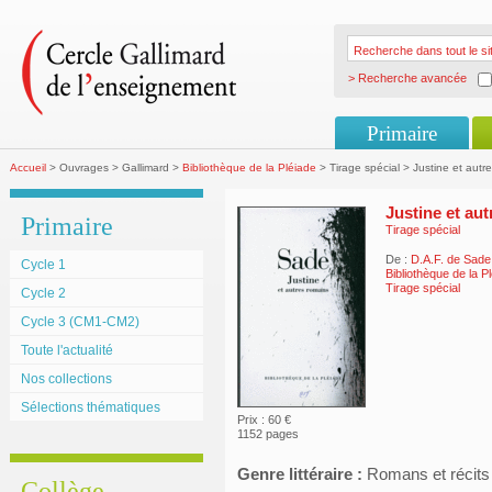
> Recherche avancée
Primaire
Accueil
> Ouvrages > Gallimard >
Bibliothèque de la Pléiade
> Tirage spécial > Justine et autr
Justine et au
Primaire
Tirage spécial
De :
D.A.F. de Sade
Cycle 1
Bibliothèque de la P
Tirage spécial
Cycle 2
Cycle 3 (CM1-CM2)
Toute l'actualité
Nos collections
Sélections thématiques
Prix : 60 €
1152 pages
Genre littéraire :
Romans et récits
Collège