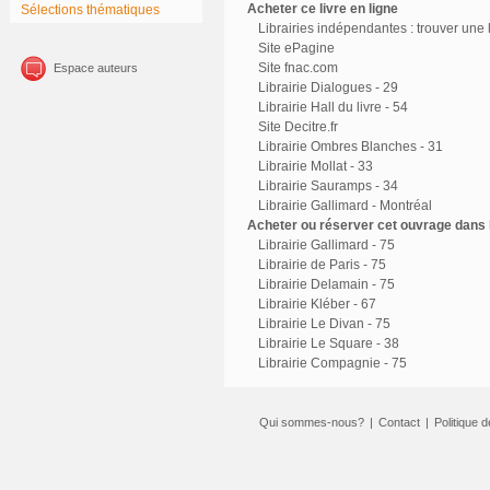
Acheter ce livre en ligne
Sélections thématiques
Librairies indépendantes : trouver une l
Site ePagine
Site fnac.com
Espace auteurs
Librairie Dialogues - 29
Librairie Hall du livre - 54
Site Decitre.fr
Librairie Ombres Blanches - 31
Librairie Mollat - 33
Librairie Sauramps - 34
Librairie Gallimard - Montréal
Acheter ou réserver cet ouvrage dans l
Librairie Gallimard - 75
Librairie de Paris - 75
Librairie Delamain - 75
Librairie Kléber - 67
Librairie Le Divan - 75
Librairie Le Square - 38
Librairie Compagnie - 75
Qui sommes-nous?
|
Contact
|
Politique d