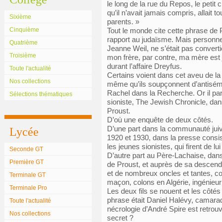
le long de la rue du Repos, le petit 
qu’il n’avait jamais compris, allait 
Sixième
parents. »
Cinquième
Tout le monde cite cette phrase de 
rapport au judaïsme. Mais personne
Quatrième
Jeanne Weil, ne s’était pas convert
Troisième
mon frère, par contre, ma mère est 
durant l’affaire Dreyfus.
Toute l'actualité
Certains voient dans cet aveu de la
Nos collections
même qu’ils soupçonnent d’antisém
Rachel dans la Recherche. Or il pa
Sélections thématiques
sioniste, The Jewish Chronicle, da
Proust.
D’où une enquête de deux côtés.
D’une part dans la communauté juiv
Lycée
1920 et 1930, dans la presse consist
les jeunes sionistes, qui firent de l
Seconde GT
D’autre part au Père-Lachaise, dans
Première GT
de Proust, et auprès de sa descend
et de nombreux oncles et tantes, co
Terminale GT
maçon, colons en Algérie, ingénieur
Terminale Pro
Les deux fils se nouent et les côtés
phrase était Daniel Halévy, camarad
Toute l'actualité
nécrologie d’André Spire est retrouvé
Nos collections
secret ?