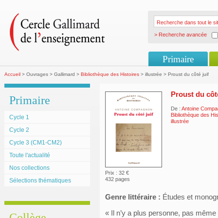
> Recherche avancée
Primaire
Accueil
> Ouvrages > Gallimard >
Bibliothèque des Histoires
> illustrée > Proust du côté juif
Proust du côté
Primaire
De :
Antoine Compa
Bibliothèque des His
Cycle 1
illustrée
Cycle 2
Cycle 3 (CM1-CM2)
Toute l'actualité
Nos collections
Prix : 32 €
432 pages
Sélections thématiques
Genre littéraire :
Études et monog
« Il n’y a plus personne, pas même m
Collège