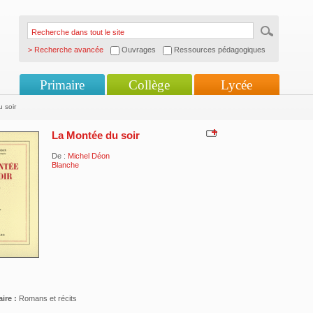
> Recherche avancée
Ouvrages
Ressources pédagogiques
Primaire
Collège
Lycée
 soir
La Montée du soir
De :
Michel Déon
Blanche
ire :
Romans et récits