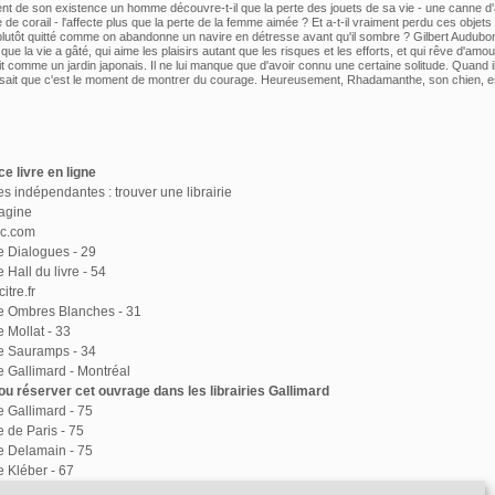
t de son existence un homme découvre-t-il que la perte des jouets de sa vie - une canne d'a
 de corail - l'affecte plus que la perte de la femme aimée ? Et a-t-il vraiment perdu ces objets
s plutôt quitté comme on abandonne un navire en détresse avant qu'il sombre ? Gilbert Audubo
e la vie a gâté, qui aime les plaisirs autant que les risques et les efforts, et qui rêve d'amo
it comme un jardin japonais. Il ne lui manque que d'avoir connu une certaine solitude. Quand il
l sait que c'est le moment de montrer du courage. Heureusement, Rhadamanthe, son chien, e
e livre en ligne
ies indépendantes : trouver une librairie
agine
ac.com
ie Dialogues - 29
e Hall du livre - 54
itre.fr
ie Ombres Blanches - 31
e Mollat - 33
ie Sauramps - 34
ie Gallimard - Montréal
u réserver cet ouvrage dans les librairies Gallimard
ie Gallimard - 75
e de Paris - 75
ie Delamain - 75
e Kléber - 67
ie Le Divan - 75