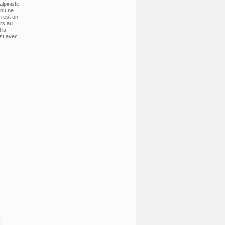
lpiniste,
 ou ne
n est un
urs au
 la
st avec