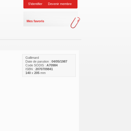
S'identifier
Devenir membre
Mes favoris
Gallimard
Date de parution :
04/05/1987
Code SODIS :
A70984
ISBN :
2070709841
140
x
205
mm