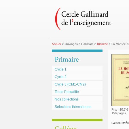
Accueil
> Ouvrages > Gallimard >
Blanche
> La Montée du
Primaire
Cycle 1
Cycle 2
Cycle 3 (CM1-CM2)
Toute l'actualité
Nos collections
Sélections thématiques
Prix : 10.7 €
156 pages
Genre littéra
Collège