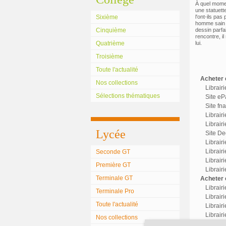
À quel momen
une statuette
Sixième
l'ont-ils pa
homme sain qu
Cinquième
dessin parfa
rencontre, i
Quatrième
lui.
Troisième
Toute l'actualité
Acheter c
Nos collections
Librair
Sélections thématiques
Site eP
Site fn
Librair
Librairi
Lycée
Site Dec
Librair
Librairi
Seconde GT
Librair
Première GT
Librair
Terminale GT
Acheter o
Librair
Terminale Pro
Librairi
Toute l'actualité
Librair
Librairi
Nos collections
Librair