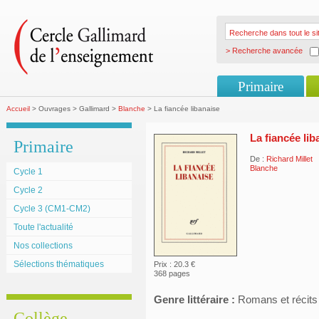
> Recherche avancée
Primaire
Accueil
> Ouvrages > Gallimard >
Blanche
> La fiancée libanaise
La fiancée lib
Primaire
De :
Richard Millet
Blanche
Cycle 1
Cycle 2
Cycle 3 (CM1-CM2)
Toute l'actualité
Nos collections
Sélections thématiques
Prix : 20.3 €
368 pages
Genre littéraire :
Romans et récits
Collège