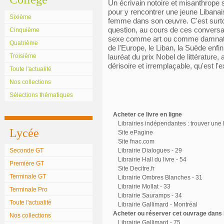
Un écrivain notoire et misanthrope s
pour y rencontrer une jeune Libanais
Sixième
femme dans son œuvre. C'est surtou
question, au cours de ces conversati
Cinquième
sexe comme art ou comme damnation,
Quatrième
de l'Europe, le Liban, la Suède enfin
Troisième
lauréat du prix Nobel de littérature
dérisoire et irremplaçable, qu'est l'
Toute l'actualité
Nos collections
Sélections thématiques
Acheter ce livre en ligne
Librairies indépendantes : trouver une l
Lycée
Site ePagine
Site fnac.com
Seconde GT
Librairie Dialogues - 29
Librairie Hall du livre - 54
Première GT
Site Decitre.fr
Terminale GT
Librairie Ombres Blanches - 31
Librairie Mollat - 33
Terminale Pro
Librairie Sauramps - 34
Toute l'actualité
Librairie Gallimard - Montréal
Acheter ou réserver cet ouvrage dans l
Nos collections
Librairie Gallimard - 75