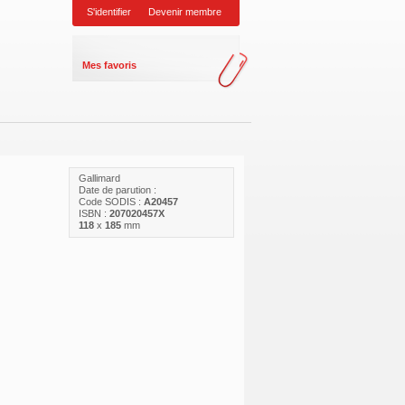
S'identifier
Devenir membre
Mes favoris
Gallimard
Date de parution :
Code SODIS :
A20457
ISBN :
207020457X
118
x
185
mm