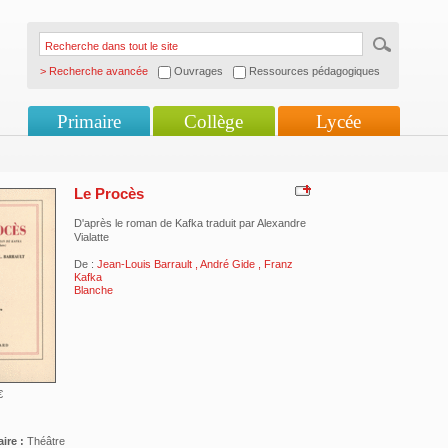
> Recherche avancée
Ouvrages
Ressources pédagogiques
Primaire
Collège
Lycée
Le Procès
D'après le roman de Kafka traduit par Alexandre
Vialatte
De :
Jean-Louis Barrault
,
André Gide
,
Franz
Kafka
Blanche
€
ire :
Théâtre