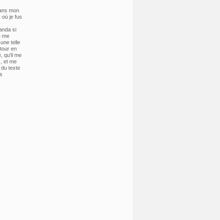
dans mon
 où je fus
anda si
e me
une telle
tour en
, qu'il me
s, et me
 du texte
s