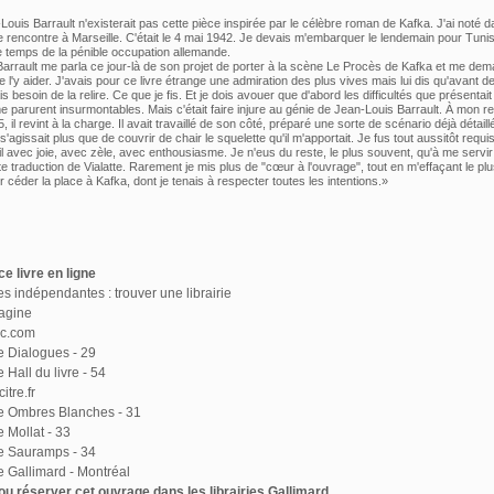
ouis Barrault n'existerait pas cette pièce inspirée par le célèbre roman de Kafka. J'ai noté 
e rencontre à Marseille. C'était le 4 mai 1942. Je devais m'embarquer le lendemain pour Tunis
le temps de la pénible occupation allemande.
arrault me parla ce jour-là de son projet de porter à la scène Le Procès de Kafka et me dem
e l'y aider. J'avais pour ce livre étrange une admiration des plus vives mais lui dis qu'avant d
is besoin de la relire. Ce que je fis. Et je dois avouer que d'abord les difficultés que présentait 
e parurent insurmontables. Mais c'était faire injure au génie de Jean-Louis Barrault. À mon re
 il revint à la charge. Il avait travaillé de son côté, préparé une sorte de scénario déjà détaillé
 s'agissait plus que de couvrir de chair le squelette qu'il m'apportait. Je fus tout aussitôt requi
il avec joie, avec zèle, avec enthousiasme. Je n'eus du reste, le plus souvent, qu'à me servir
te traduction de Vialatte. Rarement je mis plus de "cœur à l'ouvrage", tout en m'effaçant le plu
 céder la place à Kafka, dont je tenais à respecter toutes les intentions.»
e livre en ligne
ies indépendantes : trouver une librairie
agine
ac.com
ie Dialogues - 29
e Hall du livre - 54
itre.fr
ie Ombres Blanches - 31
e Mollat - 33
ie Sauramps - 34
ie Gallimard - Montréal
u réserver cet ouvrage dans les librairies Gallimard