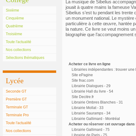
La musique de Sibelius accompagne R
jouait à quatre mains la fameuse Vals
Sixième
Sibelius s’est tu pendant les trente 
un monument national. Le mystère 
Cinquième
particulière à cette œuvre, hantée p
Quatrième
la nature. Ce livre se veut moins 
Troisième
biographie que l’accompagnement spi
Toute l'actualité
Nos collections
Sélections thématiques
Acheter ce livre en ligne
Librairies indépendantes : trouver une l
Site ePagine
Lycée
Site fnac.com
Librairie Dialogues - 29
Seconde GT
Librairie Hall du livre - 54
Site Decitre.fr
Première GT
Librairie Ombres Blanches - 31
Terminale GT
Librairie Mollat - 33
Librairie Sauramps - 34
Terminale Pro
Librairie Gallimard - Montréal
Toute l'actualité
Acheter ou réserver cet ouvrage dans l
Librairie Gallimard - 75
Nos collections
Librairie de Paris - 75