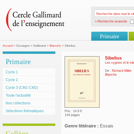
> Recherche avancée
Primaire
Accueil
> Ouvrages > Gallimard >
Blanche
> Sibelius
Sibelius
Primaire
Les cygnes et le si
De :
Richard Millet
Cycle 1
Blanche
Cycle 2
Cycle 3 (CM1-CM2)
Toute l'actualité
Nos collections
Sélections thématiques
Prix : 14.9 €
144 pages
Genre littéraire :
Essais
Collège