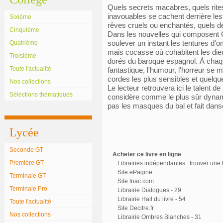
Quels secrets macabres, quels rites
inavouables se cachent derrière l
Sixième
rêves cruels ou enchantés, quels d
Cinquième
Dans les nouvelles qui composent C
soulever un instant les tentures d'
Quatrième
mais cocasse où cohabitent les die
Troisième
dorés du baroque espagnol. À chaqu
Toute l'actualité
fantastique, l'humour, l'horreur se m
cordes les plus sensibles et quelqu
Nos collections
Le lecteur retrouvera ici le talent d
Sélections thématiques
considère comme le plus sûr dynamit
pas les masques du bal et fait dans
Lycée
Seconde GT
Acheter ce livre en ligne
Première GT
Librairies indépendantes : trouver une l
Site ePagine
Terminale GT
Site fnac.com
Terminale Pro
Librairie Dialogues - 29
Librairie Hall du livre - 54
Toute l'actualité
Site Decitre.fr
Nos collections
Librairie Ombres Blanches - 31