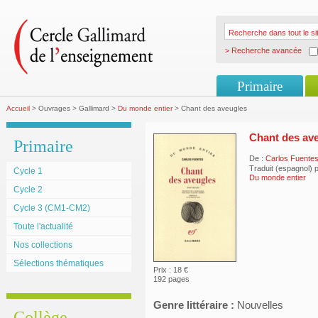
> Recherche avancée
Primaire
Accueil
> Ouvrages > Gallimard >
Du monde entier
> Chant des aveugles
Chant des av
Primaire
De :
Carlos Fuente
Traduit (espagnol) 
Cycle 1
Du monde entier
Cycle 2
Cycle 3 (CM1-CM2)
Toute l'actualité
Nos collections
Sélections thématiques
Prix : 18 €
192 pages
Genre littéraire :
Nouvelles
Collège