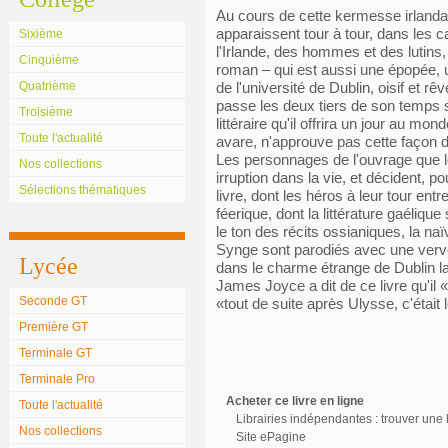
Au cours de cette kermesse irlandais
apparaissent tour à tour, dans les c
Sixième
l'Irlande, des hommes et des lutins,
Cinquième
roman – qui est aussi une épopée, u
Quatrième
de l'université de Dublin, oisif et 
passe les deux tiers de son temps s
Troisième
littéraire qu'il offrira un jour au 
Toute l'actualité
avare, n'approuve pas cette façon d
Les personnages de l'ouvrage que l
Nos collections
irruption dans la vie, et décident, 
Sélections thématiques
livre, dont les héros à leur tour en
féerique, dont la littérature gaéliqu
le ton des récits ossianiques, la n
Synge sont parodiés avec une verve 
Lycée
dans le charme étrange de Dublin la
James Joyce a dit de ce livre qu'il
Seconde GT
«tout de suite après Ulysse, c'était le
Première GT
Terminale GT
Terminale Pro
Acheter ce livre en ligne
Toute l'actualité
Librairies indépendantes : trouver une l
Nos collections
Site ePagine