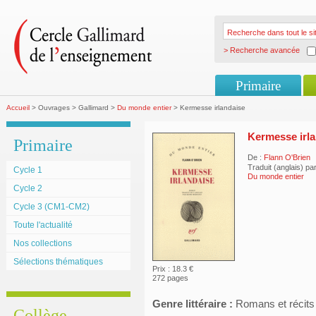
> Recherche avancée
Primaire
Accueil
> Ouvrages > Gallimard >
Du monde entier
> Kermesse irlandaise
Kermesse irl
Primaire
De :
Flann O'Brien
Traduit (anglais) pa
Cycle 1
Du monde entier
Cycle 2
Cycle 3 (CM1-CM2)
Toute l'actualité
Nos collections
Sélections thématiques
Prix : 18.3 €
272 pages
Genre littéraire :
Romans et récits
Collège