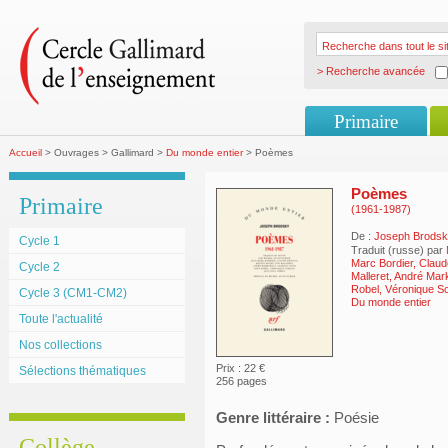
> Recherche avancée
Primaire
Accueil
> Ouvrages > Gallimard >
Du monde entier
> Poèmes
Poèmes
Primaire
(1961-1987)
De :
Joseph Brods
Cycle 1
Traduit (russe) par
Marc Bordier, Claud
Cycle 2
Malleret, André Ma
Robel, Véronique S
Cycle 3 (CM1-CM2)
Du monde entier
Toute l'actualité
Nos collections
Prix : 22 €
Sélections thématiques
256 pages
Genre littéraire :
Poésie
Collège