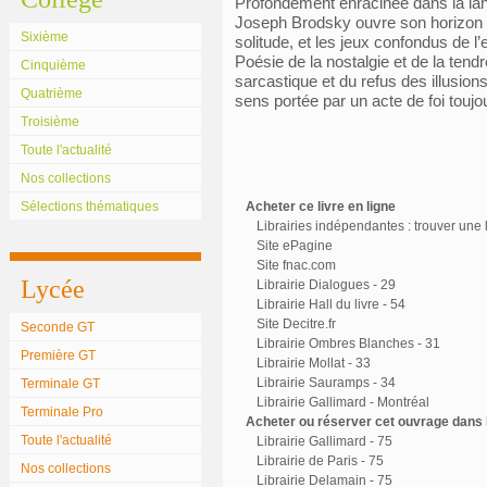
Profondément enracinée dans la lang
Joseph Brodsky ouvre son horizon sur
Sixième
solitude, et les jeux confondus de l
Poésie de la nostalgie et de la tend
Cinquième
sarcastique et du refus des illusion
Quatrième
sens portée par un acte de foi touj
Troisième
Toute l'actualité
Nos collections
Sélections thématiques
Acheter ce livre en ligne
Librairies indépendantes : trouver une l
Site ePagine
Site fnac.com
Lycée
Librairie Dialogues - 29
Librairie Hall du livre - 54
Site Decitre.fr
Seconde GT
Librairie Ombres Blanches - 31
Première GT
Librairie Mollat - 33
Librairie Sauramps - 34
Terminale GT
Librairie Gallimard - Montréal
Terminale Pro
Acheter ou réserver cet ouvrage dans l
Toute l'actualité
Librairie Gallimard - 75
Librairie de Paris - 75
Nos collections
Librairie Delamain - 75