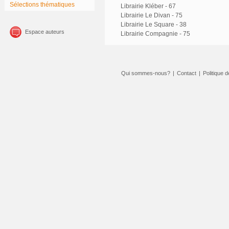
Sélections thématiques
Librairie Kléber - 67
Librairie Le Divan - 75
Librairie Le Square - 38
Espace auteurs
Librairie Compagnie - 75
Qui sommes-nous?
|
Contact
|
Politique d