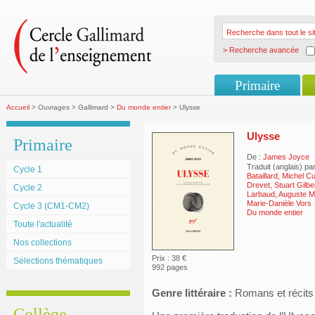
> Recherche avancée
Primaire
Accueil
> Ouvrages > Gallimard >
Du monde entier
> Ulysse
Ulysse
Primaire
De :
James Joyce
Traduit (anglais) pa
Cycle 1
Bataillard, Michel Cu
Drevet, Stuart Gilbe
Cycle 2
Larbaud, Auguste Mo
Marie-Danièle Vors
Cycle 3 (CM1-CM2)
Du monde entier
Toute l'actualité
Nos collections
Prix : 38 €
Sélections thématiques
992 pages
Genre littéraire :
Romans et récits
Collège