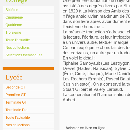
Une première traduction de l’Ulyss
assisté à des degrés divers par Stuar
Sixième
en 1929 à La Maison des Amis des 
« l’âge antédiluvien maximum de 7
Cinquième
dans son livre après avoir dûment éta
Quatrième
l’existence humaine…
La présente traduction s’adresse, el
Troisième
la lecture, l’écriture, et leur intricati
Toute l'actualité
à un univers autre, textuel, marqué p
Ce parti explique le choix fait des t
Nos collections
des écrivains, un autre par un traduc
Sélections thématiques
En voici le détail :
Tiphaine Samoyault (Les Lestrygons
Drevet (Hadès, Nausicaa), Sylvie D
(Éole, Circé, Ithaque), Marie-Dani
Lycée
Les Rochers Errants), Pascal Batai
Cusin (Nestor). On a conservé la tr
Seconde GT
Stuart Gilbert et Valery Larbaud.
La coordination et l’harmonisation 
Première GT
Aubert.
Terminale GT
Terminale Pro
Toute l'actualité
Nos collections
Acheter ce livre en ligne