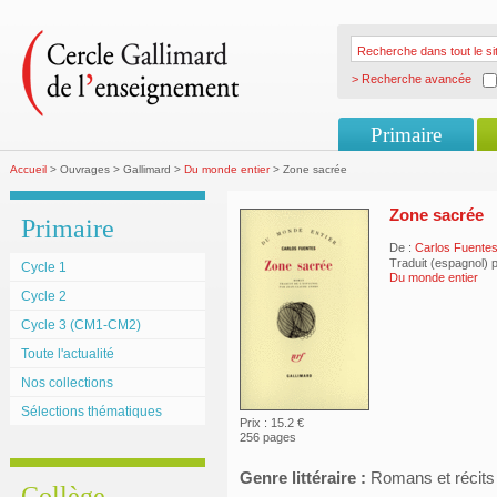
> Recherche avancée
Primaire
Accueil
> Ouvrages > Gallimard >
Du monde entier
> Zone sacrée
Zone sacrée
Primaire
De :
Carlos Fuente
Traduit (espagnol) 
Cycle 1
Du monde entier
Cycle 2
Cycle 3 (CM1-CM2)
Toute l'actualité
Nos collections
Sélections thématiques
Prix : 15.2 €
256 pages
Genre littéraire :
Romans et récits
Collège