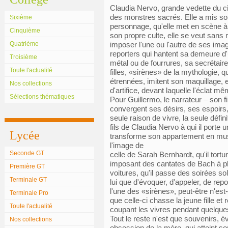
Claudia Nervo, grande vedette du ci
des monstres sacrés. Elle a mis son
Sixième
personnage, qu'elle met en scène à
Cinquième
son propre culte, elle se veut san
Quatrième
imposer l'une ou l'autre de ses ima
reporters qui hantent sa demeure d'
Troisième
métal ou de fourrures, sa secrétaire e
Toute l'actualité
filles, «sirènes» de la mythologie, qui
étrennées, imitent son maquillage, e
Nos collections
d'artifice, devant laquelle l'éclat mê
Sélections thématiques
Pour Guillermo, le narrateur – son f
convergent ses désirs, ses espoirs,
seule raison de vivre, la seule défin
fils de Claudia Nervo à qui il porte u
Lycée
transforme son appartement en mu
l'image de
Seconde GT
celle de Sarah Bernhardt, qu'il tort
imposant des cantates de Bach à pl
Première GT
voitures, qu'il passe des soirées soli
Terminale GT
lui que d'évoquer, d'appeler, de repo
l'une des «sirènes», peut-être n'est-
Terminale Pro
que celle-ci chasse la jeune fille et 
Toute l'actualité
coupant les vivres pendant quelque
Tout le reste n'est que souvenirs, év
Nos collections
obsession de la mère, qui atteint s