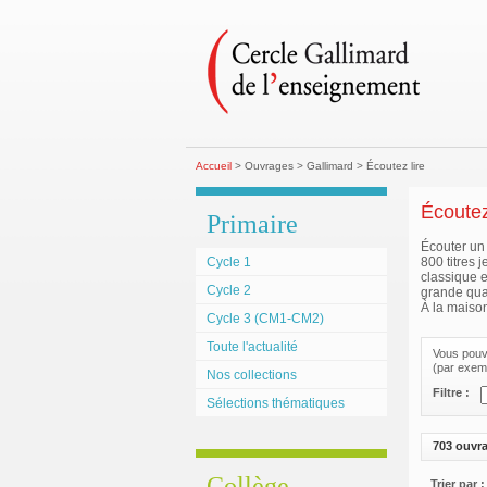
Accueil
> Ouvrages > Gallimard > Écoutez lire
Écoutez
Primaire
Écouter un 
Cycle 1
800 titres 
classique e
Cycle 2
grande qual
À la maison
Cycle 3 (CM1-CM2)
Toute l'actualité
Vous pouve
(par exemp
Nos collections
Filtre :
Sélections thématiques
703 ouvr
Collège
Trier par :