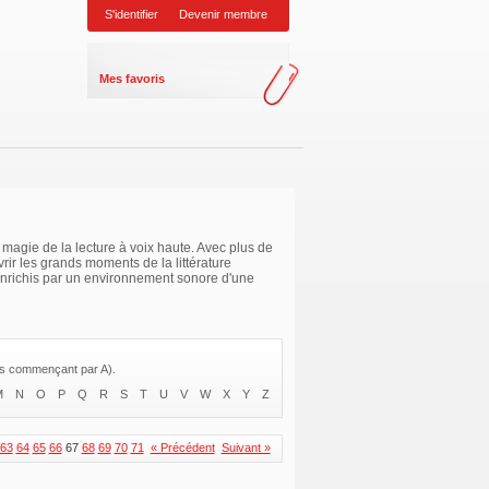
S'identifier
Devenir membre
Mes favoris
la magie de la lecture à voix haute. Avec plus de
vrir les grands moments de la littérature
enrichis par un environnement sonore d'une
res commençant par A).
M
N
O
P
Q
R
S
T
U
V
W
X
Y
Z
63
64
65
66
67
68
69
70
71
« Précédent
Suivant »