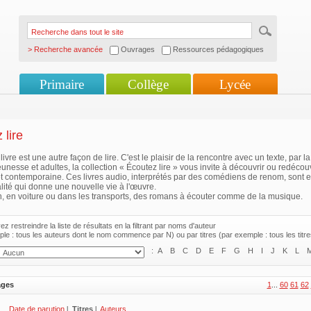
> Recherche avancée
Ouvrages
Ressources pédagogiques
Primaire
Collège
Lycée
 lire
livre est une autre façon de lire. C'est le plaisir de la rencontre avec un texte, par 
jeunesse et adultes, la collection « Écoutez lire » vous invite à découvrir ou redécou
t contemporaine. Ces livres audio, interprétés par des comédiens de renom, sont 
ité qui donne une nouvelle vie à l'œuvre.
, en voiture ou dans les transports, des romans à écouter comme de la musique.
z restreindre la liste de résultats en la filtrant par noms d'auteur
le : tous les auteurs dont le nom commence par N) ou par titres (par exemple : tous les tit
:
A
B
C
D
E
F
G
H
I
J
K
L
ages
1
...
60
61
62
Date de parution
l
Titres
l
Auteurs