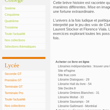
Cette brève histoire est racontée qua
manières différentes. Mise en image
Sixième
une fortune extraordinaire.
Cinquième
L'univers à la fois ludique et poéti
Quatrième
interprété par le jeu des voix de Cl
Troisième
Laurent Stocker et Florence Viala.
exercices explorant toutes les possi
Toute l'actualité
fois.
Nos collections
Sélections thématiques
Acheter ce livre en ligne
Lycée
Librairies indépendantes : trouver une l
Site ePagine
Seconde GT
Site fnac.com
Librairie Dialogues - 29
Première GT
Librairie Hall du livre - 54
Terminale GT
Site Decitre.fr
Librairie Ombres Blanches - 31
Terminale Pro
Librairie Mollat - 33
Toute l'actualité
Librairie Sauramps - 34
Nos collections
Librairie Gallimard - Montréal