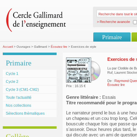
> Recherche avancée
Primaire
Accueil
> Ouvrages > Gallimard >
Écoutez lire
> Exercices de style
Exercices de 
Primaire
Lu par Clotilde de B
Ruf, Laurent Stocke
Cycle 1
De :
Raymond Que
Cycle 2
Écoutez lire
Prix : 16.15 €
Cycle 3 (CM1-CM2)
Genre littéraire :
Essais
Toute l'actualité
Titre recommandé pour le prog
Nos collections
Le narrateur prend le bus à une he
Sélections thématiques
un chapeau et un cou trop long. Celui
bouscule chaque fois que passe quelqu
s'asseoir. Deux heures plus tard, l
qui discute avec un ami de questio
Collège