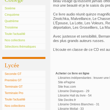
beau visage qu’eussent jamais offert
moi une beauté et je le saisis du p
Sixième
Ce livre audio réunit quinze magnif
Cinquième
Zinotchka, Malveillance, Le Chasse
Quatrième
L’Épouse, La Lotte, Les Voleurs, R
déportation, Les Groseilliers, La M
Troisième
Toute l'actualité
Avec justesse et sensibilité, Berna
Nos collections
des plus grands auteurs russes.
Sélections thématiques
L’écoute en classe de ce CD est auto
Lycée
Acheter ce livre en ligne
Seconde GT
Librairies indépendantes : trouver une l
Première GT
Site ePagine
Terminale GT
Site fnac.com
Librairie Dialogues - 29
Terminale Pro
Librairie Hall du livre - 54
Toute l'actualité
Site Decitre.fr
Librairie Ombres Blanches - 31
Nos collections
Librairie Mollat - 33