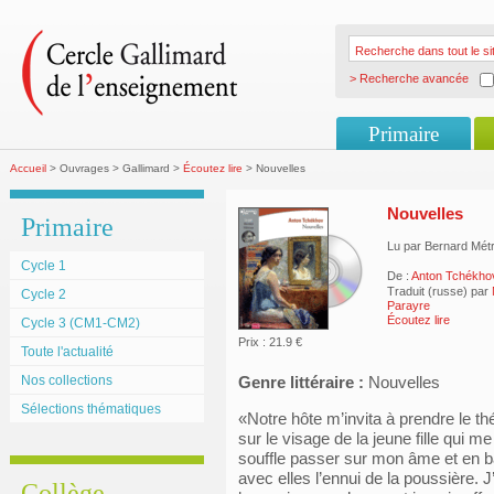
> Recherche avancée
Primaire
Accueil
> Ouvrages > Gallimard >
Écoutez lire
> Nouvelles
Nouvelles
Primaire
Lu par Bernard Mét
Cycle 1
De :
Anton Tchékho
Traduit (russe) par
Cycle 2
Parayre
Écoutez lire
Cycle 3 (CM1-CM2)
Prix : 21.9 €
Toute l'actualité
Nos collections
Genre littéraire :
Nouvelles
Sélections thématiques
«Notre hôte m’invita à prendre le t
sur le visage de la jeune fille qui 
souffle passer sur mon âme et en ba
avec elles l’ennui de la poussière. J
Collège