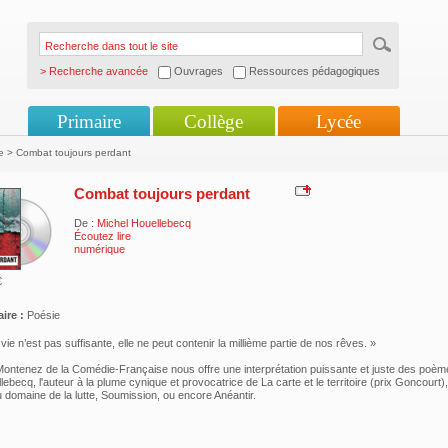
> Recherche avancée
Ouvrages
Ressources pédagogiques
Primaire
Collège
Lycée
 > Combat toujours perdant
Combat toujours perdant
De :
Michel Houellebecq
Écoutez lire
numérique
€
ire :
Poésie
vie n’est pas suffisante, elle ne peut contenir la millième partie de nos rêves. »
ontenez de la Comédie-Française nous offre une interprétation puissante et juste des poèm
ebecq, l'auteur à la plume cynique et provocatrice de La carte et le territoire (prix Goncourt),
 domaine de la lutte, Soumission, ou encore Anéantir.