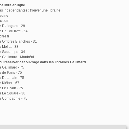
e livre en ligne
ies indépendantes : trouver une librairie
agine
ac.com
ie Dialogues - 29
e Hall du livre - 54
itre.fr
ie Ombres Blanches - 31
e Mollat - 33
ie Sauramps - 34
ie Gallimard - Montréal
u réserver cet ouvrage dans les librairies Gallimard
ie Gallimard - 75
e de Paris - 75
ie Delamain - 75
e Kléber - 67
ie Le Divan - 75
ie Le Square - 38
ie Compagnie - 75