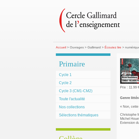
Accueil
> Ouvrages > Gallimard >
Écoutez lire
> numérique
Primaire
Cycle 1
Cycle 2
Prix : 11.99 
Cycle 3 (CM1-CM2)
Genre littéra
Toute l'actualité
« Non, cette 
Nos collections
Christophe M
Sélections thématiques
Michel Houell
Extension du
Collège