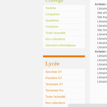
Acheter c
Sixième
Librair
Site eP
Cinquième
Site fn
Quatrième
Librair
Librairi
Troisième
Site Dec
Toute l'actualité
Librair
Librairi
Nos collections
Librair
Sélections thématiques
Librair
Acheter o
Librair
Librairi
Lycée
Librair
Librairi
Seconde GT
Librair
Librair
Première GT
Librair
Terminale GT
Terminale Pro
Toute l'actualité
Nos collections