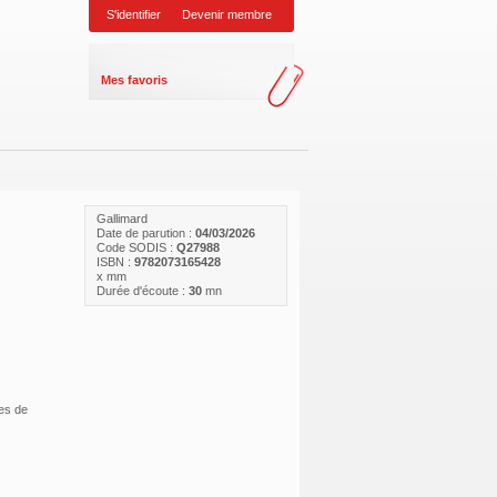
S'identifier
Devenir membre
Mes favoris
Gallimard
Date de parution :
04/03/2026
Code SODIS :
Q27988
ISBN :
9782073165428
x
mm
Durée d'écoute :
30
mn
es de