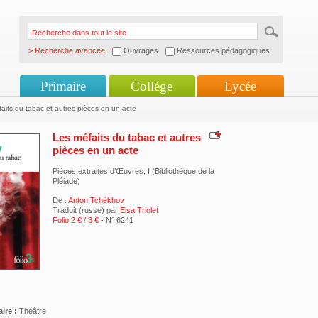
> Recherche avancée
Ouvrages
Ressources pédagogiques
Primaire
Collège
Lycée
aits du tabac et autres pièces en un acte
Les méfaits du tabac et autres
pièces en un acte
Pièces extraites d’Œuvres, I (Bibliothèque de la
Pléiade)
De :
Anton Tchékhov
Traduit (russe) par
Elsa Triolet
Folio 2 € / 3 €
- N° 6241
ire :
Théâtre