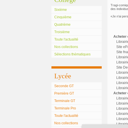
Tragi-comiqu
des individu
Sixième
«Je n’ai per
Cinquième
Quatrième
Troisième
Acheter c
Toute l'actualité
Librair
Nos collections
Site eP
Site fn
Sélections thématiques
Librair
Librairi
Site Dec
Librair
Lycée
Librairi
Librair
Seconde GT
Librair
Acheter o
Première GT
Librair
Terminale GT
Librairi
Terminale Pro
Librair
Librairi
Toute l'actualité
Librair
Nos collections
Librair