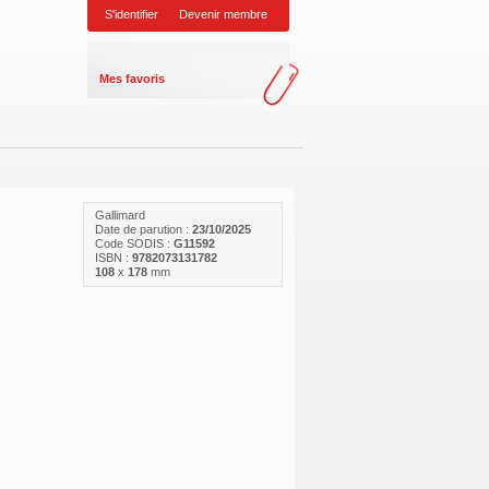
S'identifier
Devenir membre
Mes favoris
Gallimard
Date de parution :
23/10/2025
Code SODIS :
G11592
ISBN :
9782073131782
108
x
178
mm