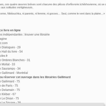
es, ces quatre œuvres brèves sont chacune des pièces d’orfèvrerie tchékhovienne, où se d
s aux solitudes vertigineuses.
sonne, Nikitouchka, ni parents, ni femme, ni gosses… Seul, comme le vent dans la plaine…»
e livre en ligne
ies indépendantes : trouver une librairie
agine
ac.com
ie Dialogues - 29
e Hall du livre - 54
itre.fr
ie Ombres Blanches - 31
e Mollat - 33
ie Sauramps - 34
ie Gallimard - Montréal
u réserver cet ouvrage dans les librairies Gallimard
ie Gallimard - 75
e de Paris - 75
ie Delamain - 75
e Kléber - 67
ie Le Divan - 75
ie Le Square - 38