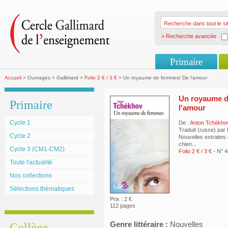
> Recherche avancée
Primaire
Accueil
> Ouvrages > Gallimard >
Folio 2 € / 3 €
> Un royaume de femmes/ De l'amour
Un royaume d
Primaire
l'amour
Cycle 1
De :
Anton Tchékho
Traduit (russe) par
Cycle 2
Nouvelles extraites
chien...
Cycle 3 (CM1-CM2)
Folio 2 € / 3 €
- N° 
Toute l'actualité
Nos collections
Sélections thématiques
Prix : 2 €
112 pages
Genre littéraire :
Nouvelles
Collège