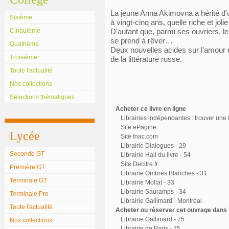
La jeune Anna Akimovna a hérité d'un
Sixième
à vingt-cinq ans, quelle riche et jol
Cinquième
D'autant que, parmi ses ouvriers, le
se prend à rêver…
Quatrième
Deux nouvelles acides sur l'amour 
Troisième
de la littérature russe.
Toute l'actualité
Nos collections
Sélections thématiques
Acheter ce livre en ligne
Librairies indépendantes : trouver une l
Site ePagine
Lycée
Site fnac.com
Librairie Dialogues - 29
Seconde GT
Librairie Hall du livre - 54
Site Decitre.fr
Première GT
Librairie Ombres Blanches - 31
Terminale GT
Librairie Mollat - 33
Librairie Sauramps - 34
Terminale Pro
Librairie Gallimard - Montréal
Toute l'actualité
Acheter ou réserver cet ouvrage dans l
Librairie Gallimard - 75
Nos collections
Librairie de Paris - 75