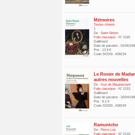
Mémoires
Textes choisis
1
De :
Saint-Simon
Folio classique
- N° 2165
Gallimard
Date de parution : 01/06/19
Prix : 13.9 €
Code SODIS : A38234
Le Rosier de Mada
autres nouvelles
De :
Guy de Maupassant
Folio classique
- N° 2153
Gallimard
Date de parution : 20/04/19
Prix : 8.1 €
Code SODIS : A38243
Ramuntcho
De :
Pierre Loti
Folio classique
- N° 2120