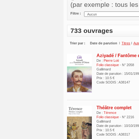
(par exemple : tous le
Filtre :
733 ouvrages
Trier par :
Date de parution
l
Titres
l
Aut
Aziyadé / Fantôme 
De :
Pierre Loti
Folio classique
- N° 2058
Gallimard
Date de parution : 15/01/19
Prix : 10.5 €
Code SODIS : A38147
Théâtre complet
De :
Térence
Folio classique
- N° 2216
Gallimard
Date de parution : 10/10/19
Prix : 10.5 €
Code SODIS : A38317