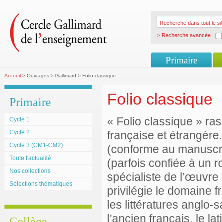
> Recherche avancée
Primaire
Accueil
> Ouvrages > Gallimard > Folio classique
Folio classique
Primaire
« Folio classique » ra
Cycle 1
Cycle 2
française et étrangèr
Cycle 3 (CM1-CM2)
(conforme au manuscrit
Toute l'actualité
(parfois confiée à un r
Nos collections
spécialiste de l’œuvre 
Sélections thématiques
privilégie le domaine 
les littératures anglo
l’ancien français, le la
Collège