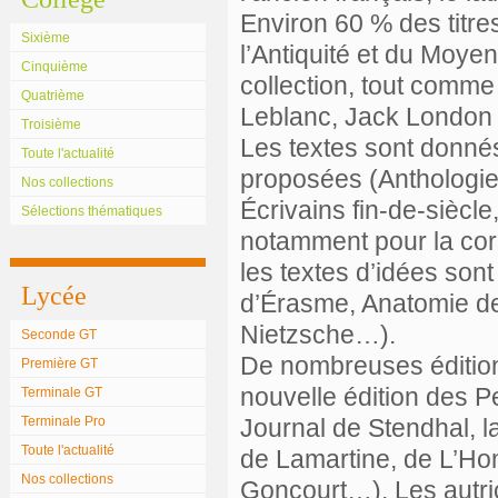
Environ 60 % des titre
Sixième
l’Antiquité et du Moy
Cinquième
collection, tout comm
Quatrième
Leblanc, Jack London 
Troisième
Les textes sont donnés
Toute l'actualité
proposées (Anthologi
Nos collections
Écrivains fin-de-siècl
Sélections thématiques
notamment pour la cor
les textes d’idées sont
Lycée
d’Érasme, Anatomie de 
Nietzsche…).
Seconde GT
De nombreuses édition
Première GT
nouvelle édition des 
Terminale GT
Terminale Pro
Journal de Stendhal, l
Toute l'actualité
de Lamartine, de L’Ho
Nos collections
Goncourt…). Les autri