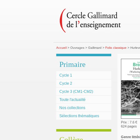
Accueil
> Ouvrages > Gallimard >
Folio classique
> Hurlev
Primaire
Cycle 1
Cycle 2
Cycle 3 (CM1-CM2)
Toute l'actualité
Nos collections
Sélections thématiques
Prix : 7.6 €
624 pages
Genre littéra
Collège