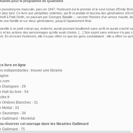
mmandé pour le programme de
Quatrième
n pseudonyme masculin, paru en 1847, Hurlevent est le premier et le seul roman d’Emily Bron
plus tard. Ce livre aux péripéties violentes, qui fit scandale et fascina des générations d’écr
oolf à Patti Smith, en passant par Georges Bataille –, raconte l’histoire d’un amour maudit, do
e une famille et sur deux générations, jusqu’à l’apaisement final.
pareille à un petit volcan qui, endormi, aurait pourtant bouillonné sans arrêt et aurait craché s
s et les actions des personnages qu'elle avait choisis. […] Son esprit sans entrave n'a pas 
. En écrivant Hurlevent, elle n'a pas offert ce que les gens souhaitaient : elle a offert ce qu'e
e livre en ligne
ies indépendantes : trouver une librairie
agine
ac.com
ie Dialogues - 29
e Hall du livre - 54
itre.fr
ie Ombres Blanches - 31
e Mollat - 33
ie Sauramps - 34
ie Gallimard - Montréal
u réserver cet ouvrage dans les librairies Gallimard
ie Gallimard - 75