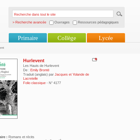
> Recherche avancée
Ouvrages
Ressources pédagogiques
Primaire
Collège
Lycée
ent
Hurlevent
Les Hauts de Hurlevent
De :
Emily Brontë
Traduit (anglais) par
Jacques et Yolande de
Lacretelle
Folio classique
- N° 4177
ire :
Romans et récits