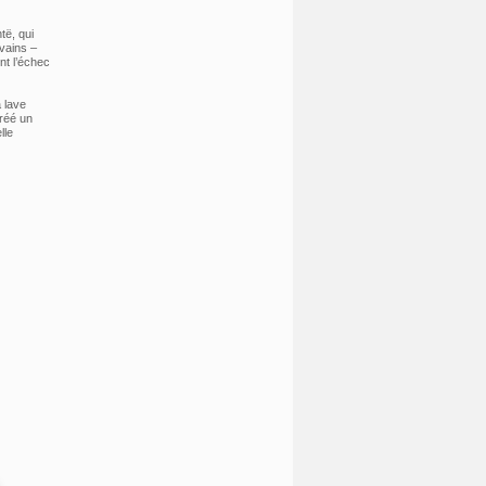
të, qui
ivains –
nt l’échec
a lave
créé un
lle