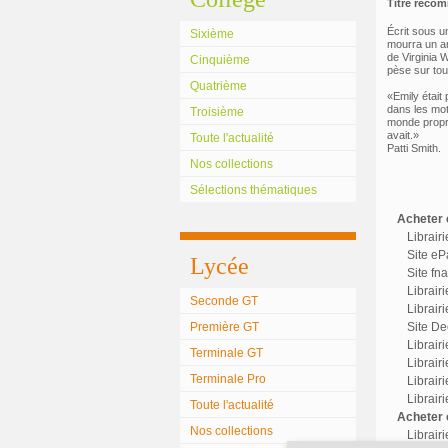
Titre reco
Écrit sous u
Sixième
mourra un an 
de Virginia W
Cinquième
pèse sur tout
Quatrième
«Emily était 
dans les mot
Troisième
monde propret
avait.»
Toute l'actualité
Patti Smith.
Nos collections
Sélections thématiques
Acheter c
Librair
Site eP
Lycée
Site fn
Librair
Seconde GT
Librairi
Première GT
Site Dec
Librair
Terminale GT
Librairi
Terminale Pro
Librair
Librair
Toute l'actualité
Acheter o
Nos collections
Librair