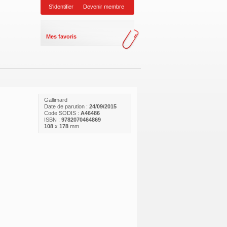
S'identifier
Devenir membre
Mes favoris
Gallimard
Date de parution :
24/09/2015
Code SODIS :
A46486
ISBN :
9782070464869
108
x
178
mm