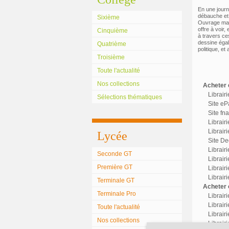
En une journ
débauche et 
Sixième
Ouvrage maje
offre à voir,
Cinquième
à travers ce
dessine égal
Quatrième
politique, et
Troisième
Toute l'actualité
Nos collections
Acheter c
Librair
Sélections thématiques
Site eP
Site fn
Librair
Librairi
Lycée
Site Dec
Librair
Seconde GT
Librairi
Première GT
Librair
Librair
Terminale GT
Acheter o
Terminale Pro
Librair
Librairi
Toute l'actualité
Librair
Nos collections
Librairi