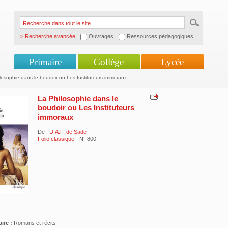
> Recherche avancée
Ouvrages
Ressources pédagogiques
Primaire
Collège
Lycée
osophie dans le boudoir ou Les Instituteurs immoraux
La Philosophie dans le
boudoir ou Les Instituteurs
immoraux
De :
D.A.F. de Sade
Folio classique
- N° 800
ire :
Romans et récits