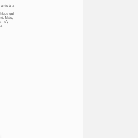
 amis à la
hique qui
té. Mais,
 : s’y
la