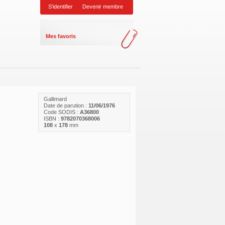
S'identifier
Devenir membre
Mes favoris
Gallimard
Date de parution :
11/06/1976
Code SODIS :
A36800
ISBN :
9782070368006
108
x
178
mm