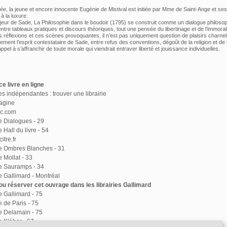
ée, la jeune et encore innocente Eugénie de Mistival est initiée par Mme de Saint-Ange et ses
à la luxure.
ur de Sade, La Philosophie dans le boudoir (1795) se construit comme un dialogue philosop
 entre tableaux pratiques et discours théoriques, tout une pensée du libertinage et de l’immorali
s réflexions et ces scènes provoquantes, il n’est pas uniquement question de plaisirs charnels
ement l’esprit contestataire de Sade, entre refus des conventions, dégoût de la religion et de 
 appel à s’affranchir de toute morale qui viendrait entraver liberté et jouissance individuelles.
e livre en ligne
ies indépendantes : trouver une librairie
agine
ac.com
ie Dialogues - 29
e Hall du livre - 54
itre.fr
ie Ombres Blanches - 31
e Mollat - 33
ie Sauramps - 34
ie Gallimard - Montréal
u réserver cet ouvrage dans les librairies Gallimard
ie Gallimard - 75
e de Paris - 75
ie Delamain - 75
e Kléber - 67