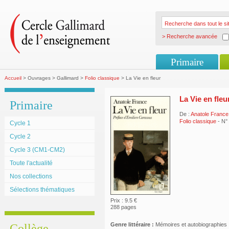
> Recherche avancée
Primaire
Accueil
> Ouvrages > Gallimard >
Folio classique
> La Vie en fleur
La Vie en fleu
Primaire
De :
Anatole France
Folio classique
- N°
Cycle 1
Cycle 2
Cycle 3 (CM1-CM2)
Toute l'actualité
Nos collections
Sélections thématiques
Prix : 9.5 €
288 pages
Genre littéraire :
Mémoires et autobiographies
Collège