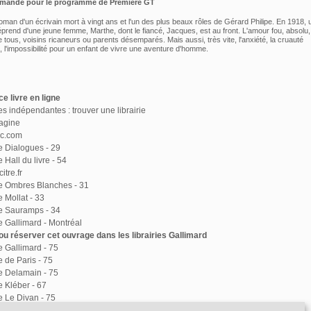
mmandé pour le programme de
Première GT
oman d'un écrivain mort à vingt ans et l'un des plus beaux rôles de Gérard Philipe. En 1918, 
éprend d'une jeune femme, Marthe, dont le fiancé, Jacques, est au front. L'amour fou, absolu
e tous, voisins ricaneurs ou parents désemparés. Mais aussi, très vite, l'anxiété, la cruauté
, l'impossibilité pour un enfant de vivre une aventure d'homme.
e livre en ligne
ies indépendantes : trouver une librairie
agine
ac.com
ie Dialogues - 29
e Hall du livre - 54
itre.fr
ie Ombres Blanches - 31
e Mollat - 33
ie Sauramps - 34
ie Gallimard - Montréal
u réserver cet ouvrage dans les librairies Gallimard
ie Gallimard - 75
e de Paris - 75
ie Delamain - 75
e Kléber - 67
ie Le Divan - 75
ie Le Square - 38