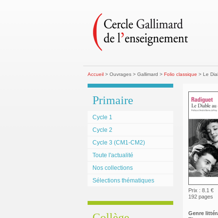
Accueil
> Ouvrages > Gallimard >
Folio classique
> Le Dia
Primaire
Cycle 1
Cycle 2
Cycle 3 (CM1-CM2)
Toute l'actualité
Nos collections
Sélections thématiques
Prix : 8.1 €
192 pages
Genre littéra
Collège