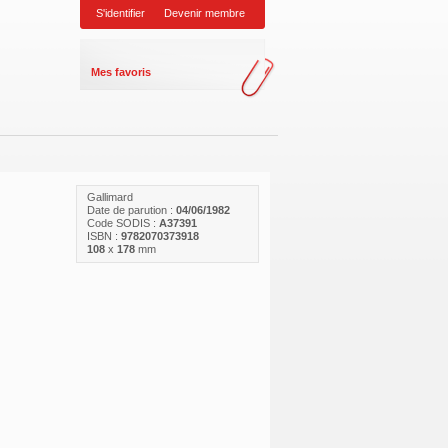
S'identifier
Devenir membre
Mes favoris
Gallimard
Date de parution :
04/06/1982
Code SODIS :
A37391
ISBN :
9782070373918
108
x
178
mm