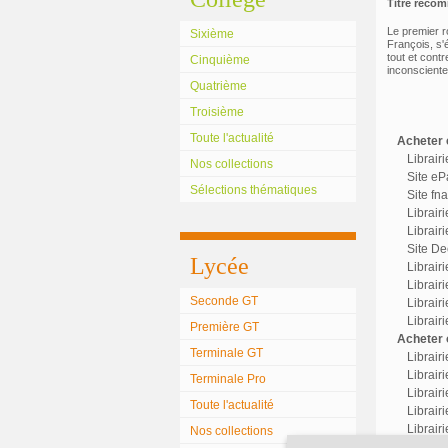
Titre reco
Le premier r
Sixième
François, s'
tout et contr
Cinquième
inconsciente
Quatrième
Troisième
Toute l'actualité
Acheter c
Librair
Nos collections
Site eP
Sélections thématiques
Site fn
Librair
Librairi
Site Dec
Lycée
Librair
Librairi
Seconde GT
Librair
Librair
Première GT
Acheter o
Terminale GT
Librair
Librairi
Terminale Pro
Librair
Toute l'actualité
Librairi
Librair
Nos collections
Librair