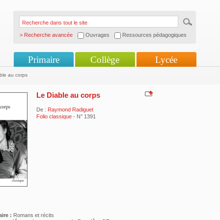
> Recherche avancée
Ouvrages
Ressources pédagogiques
Primaire
Collège
Lycée
ble au corps
Le Diable au corps
De :
Raymond Radiguet
Folio classique
- N° 1391
ire :
Romans et récits