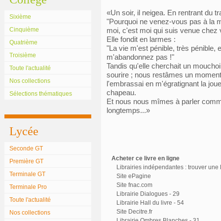
«Un soir, il neigea. En rentrant du 
Sixième
"Pourquoi ne venez-vous pas à la m
Cinquième
moi, c'est moi qui suis venue chez 
Elle fondit en larmes :
Quatrième
"La vie m'est pénible, très pénible,
Troisième
m'abandonnez pas !"
Tandis qu'elle cherchait un moucho
Toute l'actualité
sourire ; nous restâmes un moment s
Nos collections
l'embrassai en m'égratignant la jou
chapeau.
Sélections thématiques
Et nous nous mîmes à parler comme s
longtemps...»
Lycée
Seconde GT
Acheter ce livre en ligne
Première GT
Librairies indépendantes : trouver une l
Terminale GT
Site ePagine
Site fnac.com
Terminale Pro
Librairie Dialogues - 29
Toute l'actualité
Librairie Hall du livre - 54
Site Decitre.fr
Nos collections
Librairie Ombres Blanches - 31