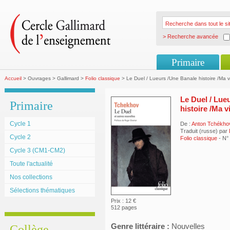
> Recherche avancée
Primaire
Accueil
> Ouvrages > Gallimard >
Folio classique
> Le Duel / Lueurs /Une Banale histoire /Ma v
Le Duel / Lue
Primaire
histoire /Ma v
Cycle 1
De :
Anton Tchékho
Traduit (russe) par
Cycle 2
Folio classique
- N°
Cycle 3 (CM1-CM2)
Toute l'actualité
Nos collections
Sélections thématiques
Prix : 12 €
512 pages
Genre littéraire :
Nouvelles
Collège