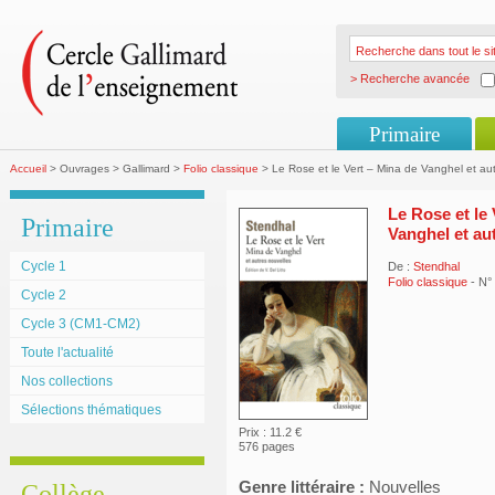
> Recherche avancée
Primaire
Accueil
> Ouvrages > Gallimard >
Folio classique
> Le Rose et le Vert – Mina de Vanghel et au
Le Rose et le 
Primaire
Vanghel et au
Cycle 1
De :
Stendhal
Folio classique
- N°
Cycle 2
Cycle 3 (CM1-CM2)
Toute l'actualité
Nos collections
Sélections thématiques
Prix : 11.2 €
576 pages
Genre littéraire :
Nouvelles
Collège