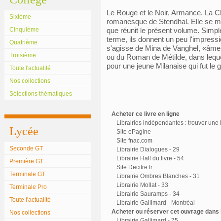
Le Rouge et le Noir, Armance, La C
Sixième
romanesque de Stendhal. Elle se ma
Cinquième
que réunit le présent volume. Simp
terme, ils donnent un peu l'impressio
Quatrième
s'agisse de Mina de Vanghel, «âme t
Troisième
ou du Roman de Métilde, dans lequ
pour une jeune Milanaise qui fut le
Toute l'actualité
Nos collections
Sélections thématiques
Acheter ce livre en ligne
Librairies indépendantes : trouver une l
Lycée
Site ePagine
Site fnac.com
Seconde GT
Librairie Dialogues - 29
Librairie Hall du livre - 54
Première GT
Site Decitre.fr
Terminale GT
Librairie Ombres Blanches - 31
Librairie Mollat - 33
Terminale Pro
Librairie Sauramps - 34
Toute l'actualité
Librairie Gallimard - Montréal
Acheter ou réserver cet ouvrage dans l
Nos collections
Librairie Gallimard - 75