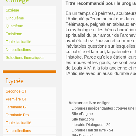
Titre recommandé pour le prog
Sixième
En un temps où peintres, sculpteurs
Cinquième
l'Antiquité païenne autant que dans
Télémaque, peignait en tableaux enc
Quatrième
la mythologie et les héros homérique
Troisième
spiritualité du pur amour de l'arche
avait été chez Poussin et comme el
Toute l'actualité
inévitables questions sur lesquelles b
Nos collections
culpabilité et la mort, la paternité et 
l'histoire. Parce qu'elles étaient le
Sélections thématiques
les modes et les goûts, se sont laissé
de Louis XIV, à la fois ancienne et
l'Antiquité avec un aussi durable s
Lycée
Seconde GT
Première GT
Acheter ce livre en ligne
Terminale GT
Librairies indépendantes : trouver une l
Site ePagine
Terminale Pro
Site fnac.com
Toute l'actualité
Librairie Dialogues - 29
Librairie Hall du livre - 54
Nos collections
Site Decitre.fr