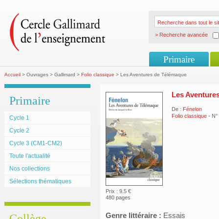
> Recherche avancée
Primaire
Accueil
> Ouvrages > Gallimard >
Folio classique
> Les Aventures de Télémaque
Les Aventure
Primaire
De :
Fénelon
Folio classique
- N°
Cycle 1
Cycle 2
Cycle 3 (CM1-CM2)
Toute l'actualité
Nos collections
Sélections thématiques
Prix : 9.5 €
480 pages
Genre littéraire :
Essais
Collège