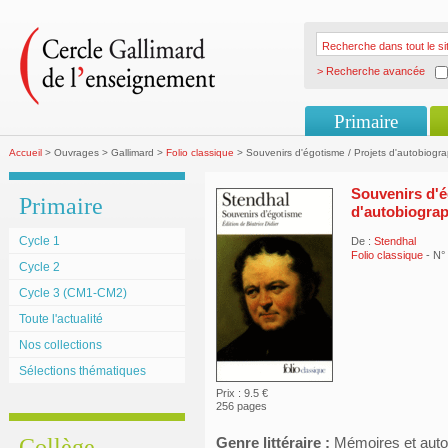
> Recherche avancée
Primaire
Accueil
> Ouvrages > Gallimard >
Folio classique
> Souvenirs d'égotisme / Projets d'autobiogra
Souvenirs d'é
Primaire
d'autobiograp
Cycle 1
De :
Stendhal
Folio classique
- N°
Cycle 2
Cycle 3 (CM1-CM2)
Toute l'actualité
Nos collections
Sélections thématiques
Prix : 9.5 €
256 pages
Collège
Genre littéraire :
Mémoires et auto