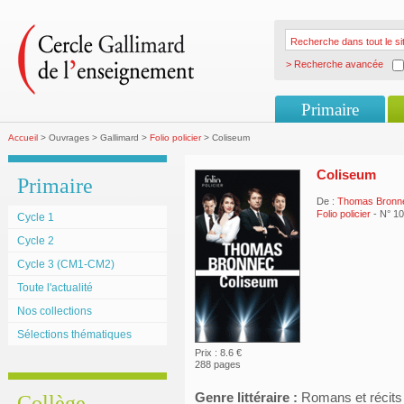
> Recherche avancée
Primaire
Accueil
> Ouvrages > Gallimard >
Folio policier
> Coliseum
Coliseum
Primaire
De :
Thomas Bronn
Folio policier
- N° 1
Cycle 1
Cycle 2
Cycle 3 (CM1-CM2)
Toute l'actualité
Nos collections
Sélections thématiques
Prix : 8.6 €
288 pages
Genre littéraire :
Romans et récits
Collège