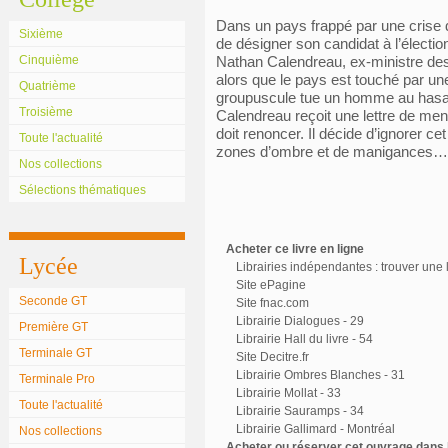
Dans un pays frappé par une crise d
Sixième
de désigner son candidat à l’élection
Cinquième
Nathan Calendreau, ex-ministre des
alors que le pays est touché par un
Quatrième
groupuscule tue un homme au hasard 
Troisième
Calendreau reçoit une lettre de mena
doit renoncer. Il décide d’ignorer c
Toute l'actualité
zones d’ombre et de manigances…
Nos collections
Sélections thématiques
Acheter ce livre en ligne
Lycée
Librairies indépendantes : trouver une l
Site ePagine
Seconde GT
Site fnac.com
Librairie Dialogues - 29
Première GT
Librairie Hall du livre - 54
Terminale GT
Site Decitre.fr
Librairie Ombres Blanches - 31
Terminale Pro
Librairie Mollat - 33
Toute l'actualité
Librairie Sauramps - 34
Librairie Gallimard - Montréal
Nos collections
Acheter ou réserver cet ouvrage dans l