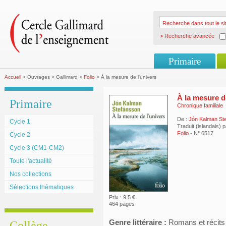
> Recherche avancée
Primaire
Accueil
> Ouvrages > Gallimard >
Folio
> À la mesure de l'univers
À la mesure d
Primaire
Chronique familiale
De :
Jón Kalman St
Cycle 1
Traduit (islandais) 
Folio
- N° 6517
Cycle 2
Cycle 3 (CM1-CM2)
Toute l'actualité
Nos collections
Sélections thématiques
Prix : 9.5 €
464 pages
Genre littéraire :
Romans et récits
Collège