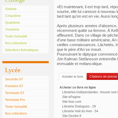
«Et maintenant, il est trop tard, ré
Sixième
sourire, elle lui caresse à nouveau la 
Cinquième
tard tant qu’on est en vie. Aussi lo
Quatrième
Après plusieurs années d'absence, Ar
Troisième
récemment quitté sa femme. À Kefla
affleurent. Dans ce village de pêch
Toute l'actualité
d’une base militaire américaine, Ari
Nos collections
vieilles connaissances. Lâchetés, 
que le père d’Ari se meurt.
Sélections thématiques
Poursuivant le diptyque commencé a
Jón Kalman Stefánsson entremêle les
immuable et mélancolique.
Lycée
Acheter le livre
Citations de presse
Seconde GT
Première GT
Acheter ce livre en ligne
Librairies indépendantes : trouver une l
Terminale GT
Site ePagine
Terminale Pro
Site fnac.com
Librairie Dialogues - 29
Toute l'actualité
Librairie Hall du livre - 54
Nos collections
Site Decitre.fr