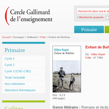
> Recherche avancée
Primaire
Accueil
> Ouvrages > Gallimard >
Folio
> Enfant de Bohême
Enfant de Bo
Primaire
De :
Gilles Kepel
Folio
- N° 7366
Cycle 1
Cycle 2
Cycle 3 (CM1-CM2)
Toute l'actualité
Nos collections
Sélections thématiques
Prix : 9.2 €
448 pages
Genre littéraire :
Romans et récits
Collège