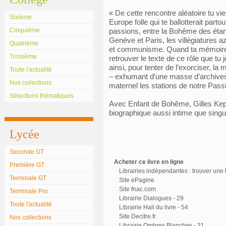
« De cette rencontre aléatoire tu vie
Sixième
Europe folle qui te ballotterait part
Cinquième
passions, entre la Bohême des étang
Genève et Paris, les villégiatures a
Quatrième
et communisme. Quand ta mémoire c
Troisième
retrouver le texte de ce rôle que t
ainsi, pour tenter de l’exorciser, la 
Toute l'actualité
– exhumant d’une masse d’archives i
Nos collections
maternel les stations de notre Passi
Sélections thématiques
Avec Enfant de Bohême, Gilles Kepel
biographique aussi intime que singu
Lycée
Seconde GT
Acheter ce livre en ligne
Première GT
Librairies indépendantes : trouver une l
Terminale GT
Site ePagine
Site fnac.com
Terminale Pro
Librairie Dialogues - 29
Toute l'actualité
Librairie Hall du livre - 54
Site Decitre.fr
Nos collections
Librairie Ombres Blanches - 31