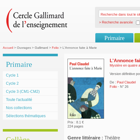
> Recherche avancée
Primaire
Accueil
> Ouvrages > Gallimard >
Folio
> L'Annonce faite à Marie
L'Annonce fai
Primaire
Mystère en quatre a
Version définitive p
Cycle 1
De :
Paul Claudel
Cycle 2
Folio
- N° 26
Cycle 3 (CM1-CM2)
Toute l'actualité
Nos collections
Sélections thématiques
Prix : 8.1 €
224 pages
Genre littéraire :
Théâtre
Collège