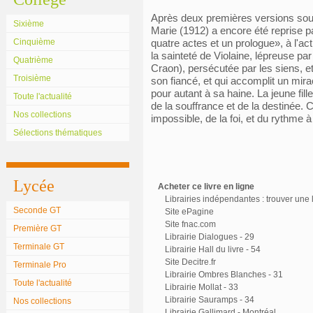
Après deux premières versions sous l
Sixième
Marie (1912) a encore été reprise p
Cinquième
quatre actes et un prologue», à l'ac
la sainteté de Violaine, lépreuse par 
Quatrième
Craon), persécutée par les siens,
Troisième
son fiancé, et qui accomplit un mir
pour autant à sa haine. La jeune fill
Toute l'actualité
de la souffrance et de la destinée.
Nos collections
impossible, de la foi, et du rythme à 
Sélections thématiques
Lycée
Acheter ce livre en ligne
Librairies indépendantes : trouver une l
Seconde GT
Site ePagine
Site fnac.com
Première GT
Librairie Dialogues - 29
Terminale GT
Librairie Hall du livre - 54
Site Decitre.fr
Terminale Pro
Librairie Ombres Blanches - 31
Toute l'actualité
Librairie Mollat - 33
Librairie Sauramps - 34
Nos collections
Librairie Gallimard - Montréal