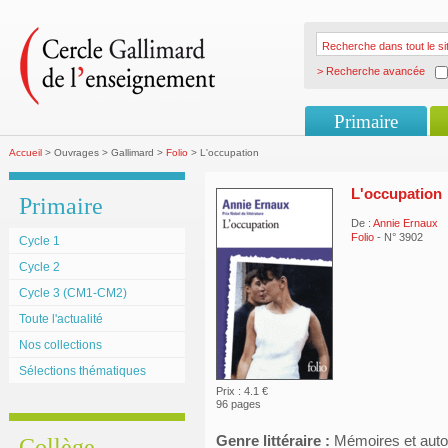
> Recherche avancée
Primaire
Accueil
> Ouvrages > Gallimard >
Folio
> L'occupation
L'occupation
Primaire
De :
Annie Ernaux
Folio
- N° 3902
Cycle 1
Cycle 2
Cycle 3 (CM1-CM2)
Toute l'actualité
Nos collections
Sélections thématiques
Prix : 4.1 €
96 pages
Genre littéraire :
Mémoires et auto
Collège