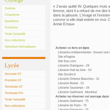
« J'avais quitté W. Quelques mois ap
Sixième
femme, dont il a refusé de me dire 
Cinquième
dans la jalousie. L'image et l'exis
comme si elle était entrée en moi. C
Quatrième
Annie Ernaux
Troisième
Toute l'actualité
Nos collections
Sélections thématiques
Acheter ce livre en ligne
Librairies indépendantes : trouver une l
Site ePagine
Site fnac.com
Lycée
Librairie Dialogues - 29
Librairie Hall du livre - 54
Seconde GT
Site Decitre.fr
Librairie Ombres Blanches - 31
Première GT
Librairie Mollat - 33
Terminale GT
Librairie Sauramps - 34
Librairie Gallimard - Montréal
Terminale Pro
Acheter ou réserver cet ouvrage dans l
Toute l'actualité
Librairie Gallimard - 75
Librairie de Paris - 75
Nos collections
Librairie Delamain - 75