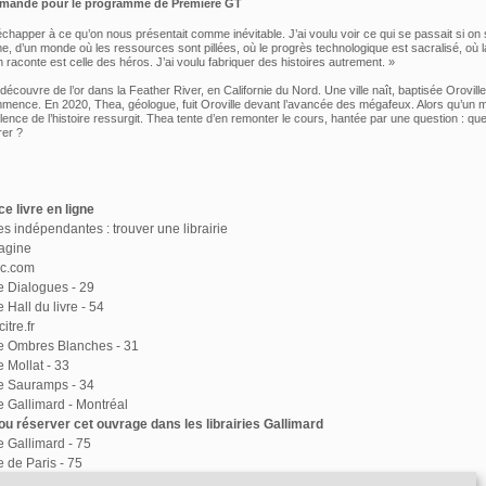
mmandé pour le programme de
Première GT
échapper à ce qu’on nous présentait comme inévitable. J’ai voulu voir ce qui se passait si on s
me, d’un monde où les ressources sont pillées, où le progrès technologique est sacralisé, où l
n raconte est celle des héros. J’ai voulu fabriquer des histoires autrement. »
écouvre de l’or dans la Feather River, en Californie du Nord. Une ville naît, baptisée Oroville 
mmence. En 2020, Thea, géologue, fuit Oroville devant l’avancée des mégafeux. Alors qu’un
iolence de l’histoire ressurgit. Thea tente d’en remonter le cours, hantée par une question : que
er ?
e livre en ligne
ies indépendantes : trouver une librairie
agine
ac.com
ie Dialogues - 29
e Hall du livre - 54
itre.fr
ie Ombres Blanches - 31
e Mollat - 33
ie Sauramps - 34
ie Gallimard - Montréal
u réserver cet ouvrage dans les librairies Gallimard
ie Gallimard - 75
e de Paris - 75
ie Delamain - 75