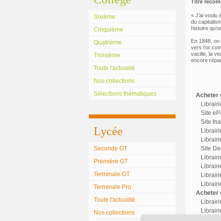
Titre reco
« J’ai voulu 
Sixième
du capitalis
histoire qu’o
Cinquième
En 1848, on d
Quatrième
vers l’or co
vacille, la v
Troisième
encore répar
Toute l'actualité
Nos collections
Sélections thématiques
Acheter c
Librair
Site eP
Site fn
Lycée
Librair
Librairi
Seconde GT
Site Dec
Librair
Première GT
Librairi
Terminale GT
Librair
Librair
Terminale Pro
Acheter o
Toute l'actualité
Librair
Librairi
Nos collections
Librair