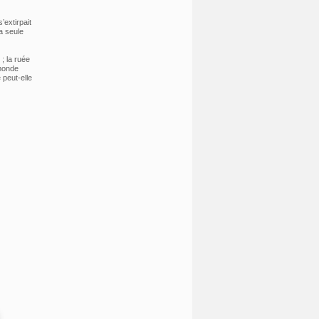
’extirpait
a seule
; la ruée
 monde
 peut-elle