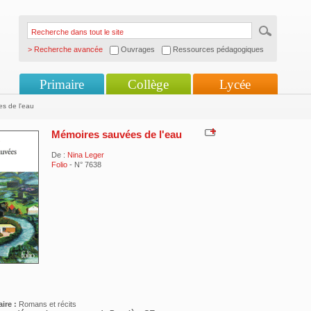
> Recherche avancée
Ouvrages
Ressources pédagogiques
Primaire
Collège
Lycée
s de l'eau
Mémoires sauvées de l'eau
De :
Nina Leger
Folio
- N° 7638
ire :
Romans et récits