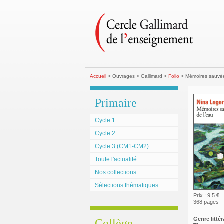
Accueil
> Ouvrages > Gallimard >
Folio
> Mémoires sauvée
Primaire
Cycle 1
Cycle 2
Cycle 3 (CM1-CM2)
Toute l'actualité
Nos collections
Sélections thématiques
Prix : 9.5 €
368 pages
Genre littéra
Collège