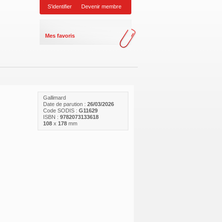
S'identifier
Devenir membre
Mes favoris
Gallimard
Date de parution :
26/03/2026
Code SODIS :
G11629
ISBN :
9782073133618
108
x
178
mm