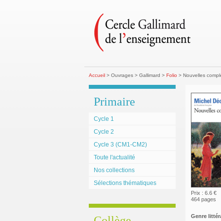
Accueil
> Ouvrages > Gallimard >
Folio
> Nouvelles compl
Primaire
Cycle 1
Cycle 2
Cycle 3 (CM1-CM2)
Toute l'actualité
Nos collections
Sélections thématiques
Prix : 6.6 €
464 pages
Genre littéra
Collège