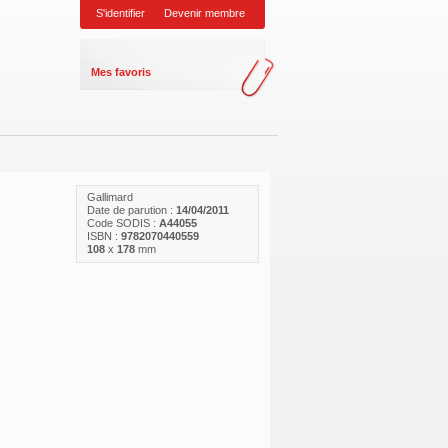
S'identifier
Devenir membre
Mes favoris
Gallimard
Date de parution :
14/04/2011
Code SODIS :
A44055
ISBN :
9782070440559
108
x
178
mm