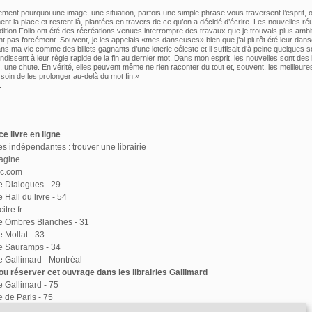
ement pourquoi une image, une situation, parfois une simple phrase vous traversent l’esprit,
nt la place et restent là, plantées en travers de ce qu’on a décidé d’écrire. Les nouvelles ré
dition Folio ont été des récréations venues interrompre des travaux que je trouvais plus ambit
ent pas forcément. Souvent, je les appelais «mes danseuses» bien que j’ai plutôt été leur dans
ns ma vie comme des billets gagnants d’une loterie céleste et il suffisait d’à peine quelques s
ondissent à leur règle rapide de la fin au dernier mot. Dans mon esprit, les nouvelles sont des
, une chute. En vérité, elles peuvent même ne rien raconter du tout et, souvent, les meilleure
 soin de les prolonger au-delà du mot fin.»
.
e livre en ligne
ies indépendantes : trouver une librairie
agine
ac.com
ie Dialogues - 29
e Hall du livre - 54
itre.fr
ie Ombres Blanches - 31
e Mollat - 33
ie Sauramps - 34
ie Gallimard - Montréal
u réserver cet ouvrage dans les librairies Gallimard
ie Gallimard - 75
e de Paris - 75
ie Delamain - 75