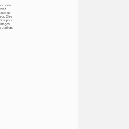
 occupent
unies
ieux et
eur. Elles
oins pour
 images,
s confient