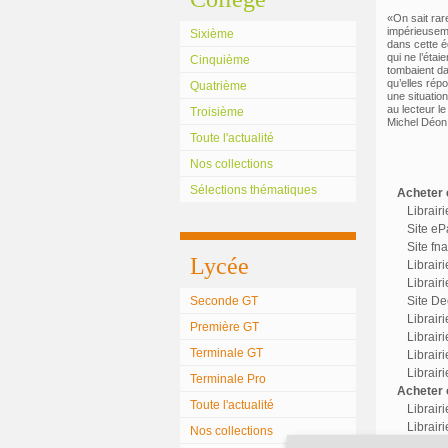
«On sait rar
impérieuseme
Sixième
dans cette é
qui ne l’étai
Cinquième
tombaient da
qu’elles rép
Quatrième
une situation
au lecteur le
Troisième
Michel Déon
Toute l'actualité
Nos collections
Sélections thématiques
Acheter c
Librair
Site eP
Site fn
Lycée
Librair
Librairi
Seconde GT
Site Dec
Librair
Première GT
Librairi
Terminale GT
Librair
Librair
Terminale Pro
Acheter o
Toute l'actualité
Librair
Librairi
Nos collections
Librair