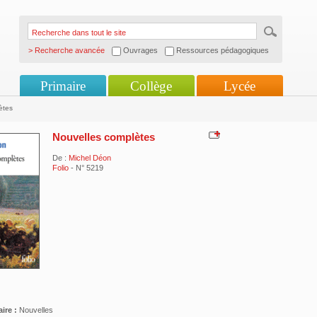
> Recherche avancée
Ouvrages
Ressources pédagogiques
Primaire
Collège
Lycée
ètes
Nouvelles complètes
De :
Michel Déon
Folio
- N° 5219
ire :
Nouvelles