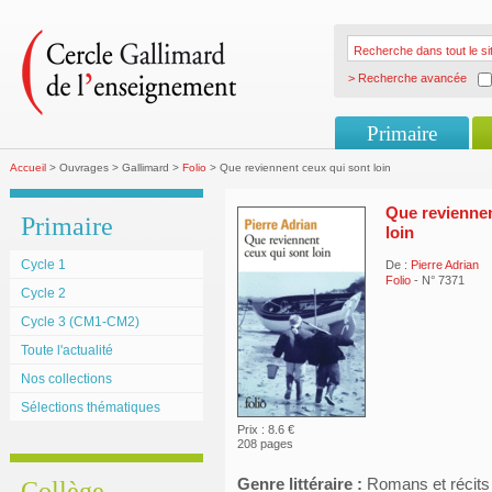
> Recherche avancée
Primaire
Accueil
> Ouvrages > Gallimard >
Folio
> Que reviennent ceux qui sont loin
Que reviennen
Primaire
loin
Cycle 1
De :
Pierre Adrian
Folio
- N° 7371
Cycle 2
Cycle 3 (CM1-CM2)
Toute l'actualité
Nos collections
Sélections thématiques
Prix : 8.6 €
208 pages
Genre littéraire :
Romans et récits
Collège