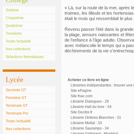
« Là, sur la route de la mer, après l
Sixième
troènes, les tilleuls et les hortens
Cinquième
était le mois qui ressemblait le plus 
Quatrième
Revenu passer l’été dans la grande 
Troisième
la plage, amours naissantes et fêt
de l’enfance à l’âge adulte. Observa
Toute l'actualité
avec mélancolie le temps qui a pass
Nos collections
déchirements de la vie s’entrechoq
Sélections thématiques
Lycée
Acheter ce livre en ligne
Librairies indépendantes : trouver une l
Seconde GT
Site ePagine
Site fnac.com
Première GT
Librairie Dialogues - 29
Terminale GT
Librairie Hall du livre - 54
Site Decitre.fr
Terminale Pro
Librairie Ombres Blanches - 31
Toute l'actualité
Librairie Mollat - 33
Librairie Sauramps - 34
Nos collections
Librairie Gallimard - Montréal