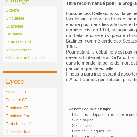
Titre recommandé pour le prog
Sixième
Lorsque ces Réflexions sur la peine 
Cinquième
fonctionnait encore en France, pour
encore pour ceux liés à la guerre d'
Quatrième
dernière fois, en 1979, presque vin
Troisième
mort était encore en vigueur en Fra
Badinter, nommé garde des Sceaux, fi
Toute l'actualité
1981.
Nos collections
Pour autant, le débat ne s'est pas int
devenant international. Si l'abolitio
Sélections thématiques
dans le monde, la peine de mort e
parfois à grande échelle.
Il nous a paru intéressant d'apporte
d'Albert Camus qui n'étaient plus di
Lycée
Seconde GT
Première GT
Terminale GT
Acheter ce livre en ligne
Librairies indépendantes : trouver une l
Terminale Pro
Site ePagine
Toute l'actualité
Site fnac.com
Librairie Dialogues - 29
Nos collections
Librairie Hall du livre - 54