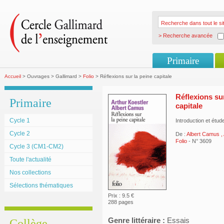
> Recherche avancée
Primaire
Accueil
> Ouvrages > Gallimard >
Folio
> Réflexions sur la peine capitale
Réflexions sur
Primaire
capitale
Cycle 1
Introduction et étu
Cycle 2
De :
Albert Camus
,
Folio
- N° 3609
Cycle 3 (CM1-CM2)
Toute l'actualité
Nos collections
Sélections thématiques
Prix : 9.5 €
288 pages
Genre littéraire :
Essais
Collège