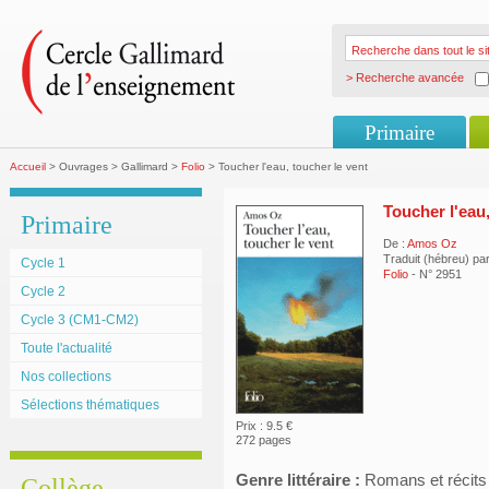
> Recherche avancée
Primaire
Accueil
> Ouvrages > Gallimard >
Folio
> Toucher l'eau, toucher le vent
Toucher l'eau,
Primaire
De :
Amos Oz
Traduit (hébreu) pa
Cycle 1
Folio
- N° 2951
Cycle 2
Cycle 3 (CM1-CM2)
Toute l'actualité
Nos collections
Sélections thématiques
Prix : 9.5 €
272 pages
Genre littéraire :
Romans et récits
Collège