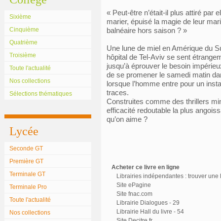
« Peut-être n’était-il plus attiré pa
Sixième
marier, épuisé la magie de leur mar
Cinquième
balnéaire hors saison ? »
Quatrième
Une lune de miel en Amérique du S
Troisième
hôpital de Tel-Aviv se sent étrang
jusqu’à éprouver le besoin impérieu
Toute l'actualité
de se promener le samedi matin dans
Nos collections
lorsque l’homme entre pour un instant
traces.
Sélections thématiques
Construites comme des thrillers min
efficacité redoutable la plus angoi
qu’on aime ?
Lycée
Seconde GT
Première GT
Acheter ce livre en ligne
Terminale GT
Librairies indépendantes : trouver une l
Site ePagine
Terminale Pro
Site fnac.com
Toute l'actualité
Librairie Dialogues - 29
Librairie Hall du livre - 54
Nos collections
Site Decitre.fr