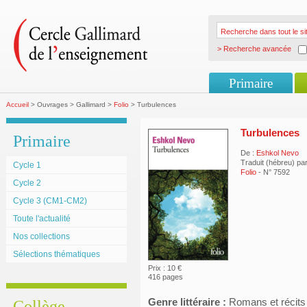
> Recherche avancée
Primaire
Accueil
> Ouvrages > Gallimard >
Folio
> Turbulences
Turbulences
Primaire
De :
Eshkol Nevo
Traduit (hébreu) pa
Cycle 1
Folio
- N° 7592
Cycle 2
Cycle 3 (CM1-CM2)
Toute l'actualité
Nos collections
Sélections thématiques
Prix : 10 €
416 pages
Genre littéraire :
Romans et récits
Collège