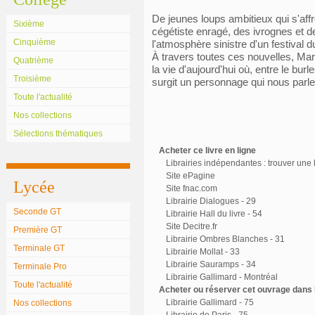
De jeunes loups ambitieux qui s'aff
Sixième
cégétiste enragé, des ivrognes et d
Cinquième
l'atmosphère sinistre d'un festival d
À travers toutes ces nouvelles, Ma
Quatrième
la vie d'aujourd'hui où, entre le burl
Troisième
surgit un personnage qui nous par
Toute l'actualité
Nos collections
Sélections thématiques
Acheter ce livre en ligne
Librairies indépendantes : trouver une l
Site ePagine
Lycée
Site fnac.com
Librairie Dialogues - 29
Seconde GT
Librairie Hall du livre - 54
Site Decitre.fr
Première GT
Librairie Ombres Blanches - 31
Terminale GT
Librairie Mollat - 33
Librairie Sauramps - 34
Terminale Pro
Librairie Gallimard - Montréal
Toute l'actualité
Acheter ou réserver cet ouvrage dans l
Librairie Gallimard - 75
Nos collections