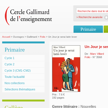
> Recherche avancée
Primaire
Accueil
> Ouvrages > Gallimard >
Folio
> Un Jour je serai latin lover
Un Jour je ser
Primaire
De :
Marc Villard
Folio
- N° 3568
Cycle 1
Cycle 2
Cycle 3 (CM1-CM2)
Toute l'actualité
Nos collections
Sélections thématiques
Prix : 7.6 €
192 pages
Genre littéraire :
Nouvelles
Collège